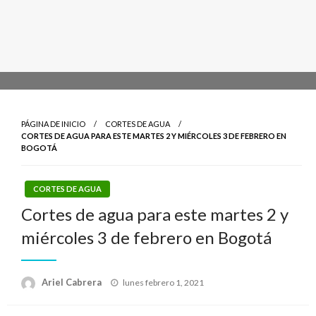
PÁGINA DE INICIO
CORTES DE AGUA
CORTES DE AGUA PARA ESTE MARTES 2 Y MIÉRCOLES 3 DE FEBRERO EN
BOGOTÁ
CORTES DE AGUA
Cortes de agua para este martes 2 y
miércoles 3 de febrero en Bogotá
Publicado
Ariel Cabrera
lunes febrero 1, 2021
el