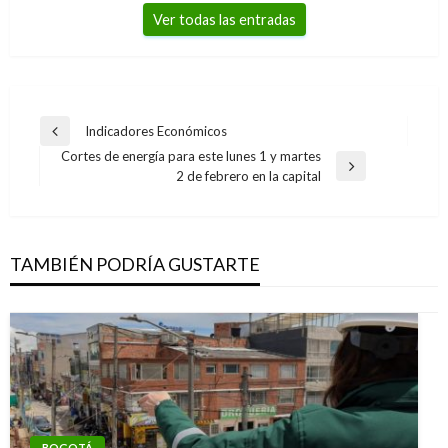
Ver todas las entradas
Navegación
Indicadores Económicos
Entrada
de
Cortes de energía para este lunes 1 y martes
anterior
Entrada
2 de febrero en la capital
entradas
siguiente
TAMBIÉN PODRÍA GUSTARTE
BOGOTÁ