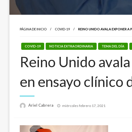
PÁGINA DE INICIO
COVID-19
REINO UNIDO AVALA EXPONER A 
COVID-19
NOTICIA EXTRAORDINARIA
TEMA DEL DÍA
Reino Unido avala
en ensayo clínico
Publicado
Ariel Cabrera
miércoles febrero 17, 2021
el