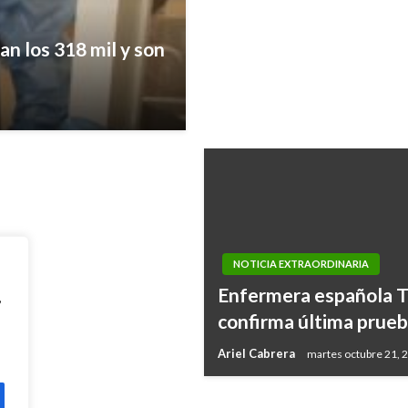
n los 318 mil y son
sa de diálogo entre
NOTICIA EXTRAORDINARIA
Enfermera española T
,
confirma última prue
Ariel Cabrera
martes octubre 21, 