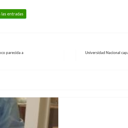
 las entradas
oco parecida a
Universidad Nacional capa
Entrada
PANORAMA NACIONAL
siguiente
Día del Trabajo: la hi
ejecutados por EE.UU
Mary Gomez
lunes mayo 1, 2017