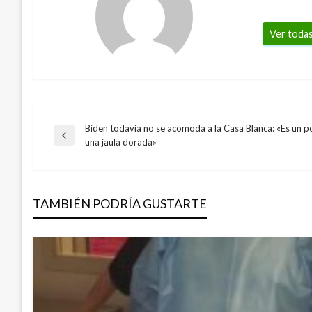
Ver todas
Biden todavía no se acomoda a la Casa Blanca: «Es un p
Navegación
Entrada
una jaula dorada»
anterior
de
TAMBIÉN PODRÍA GUSTARTE
entradas