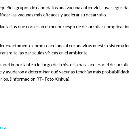
a pequeños grupos de candidatos una vacuna anticovid, cuya seguri
tificar las vacunas más eficaces y acelerar su desarrollo.
ntarios que correrían el menor riesgo de desarrollar complicacion
der exactamente cómo reacciona al coronavirus nuestro sistema inmu
ansmite las partículas víricas en el ambiente.
pel importante a lo largo de la historia para acelerar el desarro
 gripe y ayudaron a determinar qué vacunas tendrían más probabilidad
arios. (Información RT- Foto Xinhua).
rera