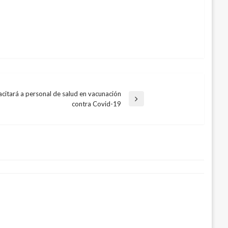
citará a personal de salud en vacunación
contra Covid-19
storia de «Los Mártires de Chicago»