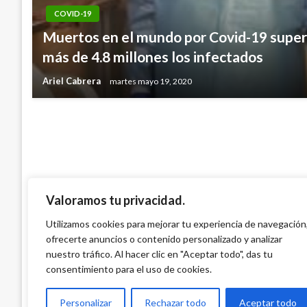
COVID-19
NOTICIA EXTRAORDINARIA
Muertos en el mundo por Covid-19 supera
Boyacá: carro bomba explota cerca de me
más de 4.8 millones los infectados
gobierno y comunidad U’wa en Cubará
Ariel Cabrera
martes mayo 19, 2020
Manuel Reyes Beltran
jueves diciembre 12, 2019
Valoramos tu privacidad.
Utilizamos cookies para mejorar tu experiencia de navegación
ofrecerte anuncios o contenido personalizado y analizar
nuestro tráfico. Al hacer clic en "Aceptar todo", das tu
consentimiento para el uso de cookies.
Personalizar
Rechazar todo
Aceptar todo