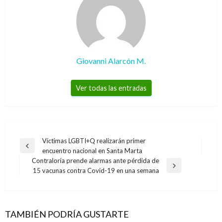
Giovanni Alarcón M.
Ver todas las entradas
Navegación
Víctimas LGBTI+Q realizarán primer
Entrada
encuentro nacional en Santa Marta
de
anterior
Contraloría prende alarmas ante pérdida de
entradas
Entrada
15 vacunas contra Covid-19 en una semana
siguiente
TAMBIÉN PODRÍA GUSTARTE