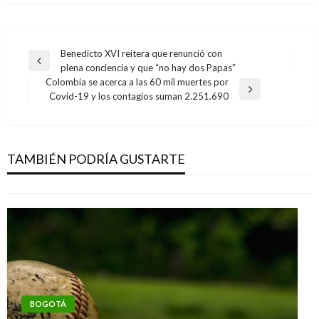
Navegación
Benedicto XVI reitera que renunció con
Entrada
plena conciencia y que “no hay dos Papas”
de
anterior
Colombia se acerca a las 60 mil muertes por
entradas
Entrada
Covid-19 y los contagios suman 2.251.690
siguiente
DEPORTES
Luis Fernando Muriel se lució con golazo
frente al Barcelona
TAMBIÉN PODRÍA GUSTARTE
Iván Briceño
domingo octubre 21, 2018
BOGOTÁ
DEPORTES