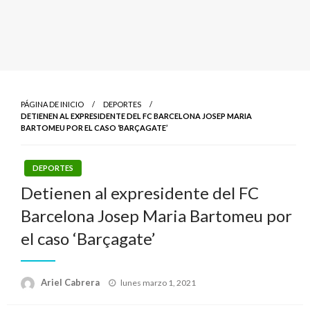
PÁGINA DE INICIO
DEPORTES
DETIENEN AL EXPRESIDENTE DEL FC BARCELONA JOSEP MARIA
BARTOMEU POR EL CASO ‘BARÇAGATE’
DEPORTES
Detienen al expresidente del FC
Barcelona Josep Maria Bartomeu por
el caso ‘Barçagate’
Publicado
Ariel Cabrera
lunes marzo 1, 2021
el