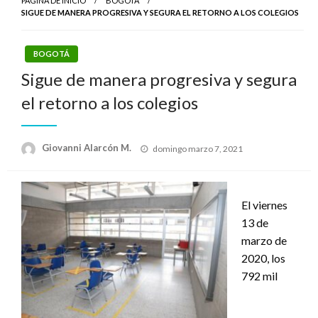
PÁGINA DE INICIO
BOGOTÁ
SIGUE DE MANERA PROGRESIVA Y SEGURA EL RETORNO A LOS COLEGIOS
BOGOTÁ
Sigue de manera progresiva y segura
el retorno a los colegios
Publicado
Giovanni Alarcón M.
domingo marzo 7, 2021
el
El viernes
13 de
marzo de
2020, los
792 mil