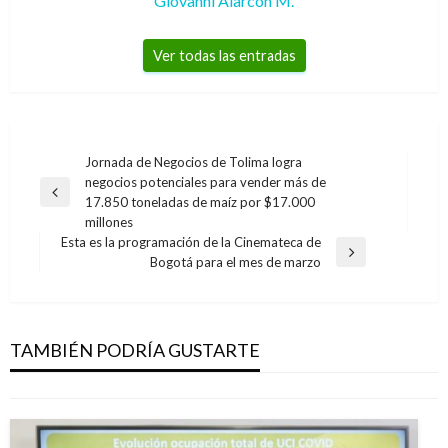
Giovanni Alarcón M.
Ver todas las entradas
Navegación
Jornada de Negocios de Tolima logra
negocios potenciales para vender más de
de
Entrada
17.850 toneladas de maíz por $17.000
entradas
anterior
millones
Esta es la programación de la Cinemateca de
BOGOTÁ
Entrada
Bogotá para el mes de marzo
siguiente
El agente «Bronco» frustra envío de media
tonelada de cocaína del «clan del golfo» por el
aeropuerto El Dorado
TAMBIÉN PODRÍA GUSTARTE
Ariel Cabrera
miércoles noviembre 7, 2018