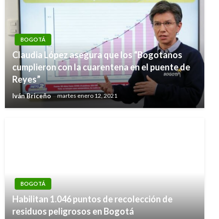
BOGOTÁ
Claudia López asegura que los “Bogotanos
cumplieron con la cuarentena en el puente de
Reyes”
Iván Briceño
martes enero 12, 2021
BOGOTÁ
Habilitan 1.046 puntos de recolección de
residuos peligrosos en Bogotá