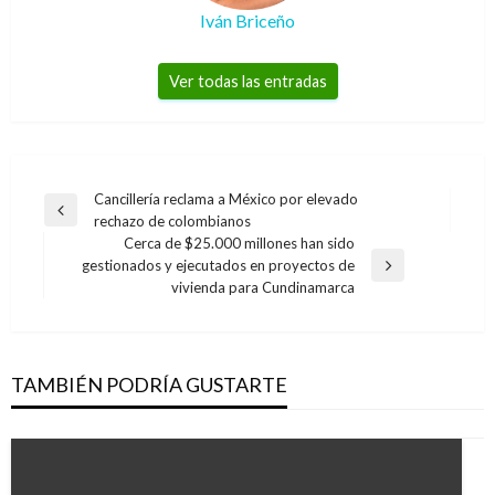
Iván Briceño
Ver todas las entradas
Navegación
Cancillería reclama a México por elevado
Entrada
rechazo de colombianos
de
anterior
Cerca de $25.000 millones han sido
entradas
gestionados y ejecutados en proyectos de
Entrada
vivienda para Cundinamarca
siguiente
TAMBIÉN PODRÍA GUSTARTE