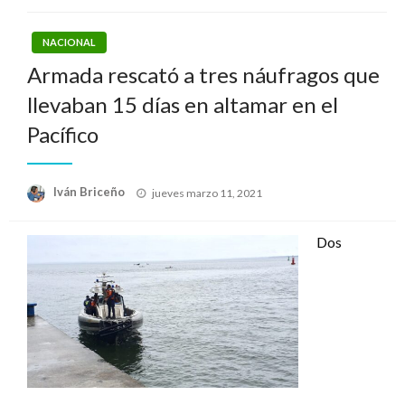
NACIONAL
Armada rescató a tres náufragos que
llevaban 15 días en altamar en el
Pacífico
Publicado
Iván Briceño
jueves marzo 11, 2021
el
Dos