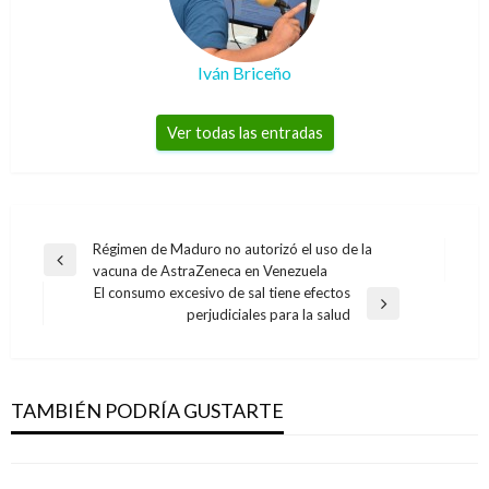
Iván Briceño
Ver todas las entradas
Navegación
Régimen de Maduro no autorizó el uso de la
Entrada
vacuna de AstraZeneca en Venezuela
de
anterior
El consumo excesivo de sal tiene efectos
entradas
Entrada
perjudiciales para la salud
siguiente
CIENCIA Y TECNOLOGÍA
CIENCIA Y TECNOLOGÍA
Google presentó el listado de las búsquedas
Amenazas que más afectaron los
más destacadas del 2019 en Colombia
TAMBIÉN PODRÍA GUSTARTE
computadores en diciembre
Iván Briceño
viernes diciembre 13, 2019
Iván Briceño
martes enero 5, 2010