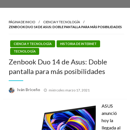
PÁGINA DE INICIO
CIENCIA Y TECNOLOGÍA
ZENBOOK DUO 14 DE ASUS: DOBLE PANTALLA PARA MÁS POSIBILIDADES
CIENCIA Y TECNOLOGÍA
HISTORIA DE INTERNET
TECNOLOGÍA
Zenbook Duo 14 de Asus: Doble
pantalla para más posibilidades
Publicado
Iván Briceño
miércoles marzo 17, 2021
el
ASUS
anunció
hoy la
llegada al