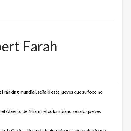
ert Farah
l ránking mundial, señaló este jueves que su foco no
n el Abierto de Miami, el colombiano señaló que «es
ikola Cacic y Dusan Lajovic, quienes vienen «haciendo