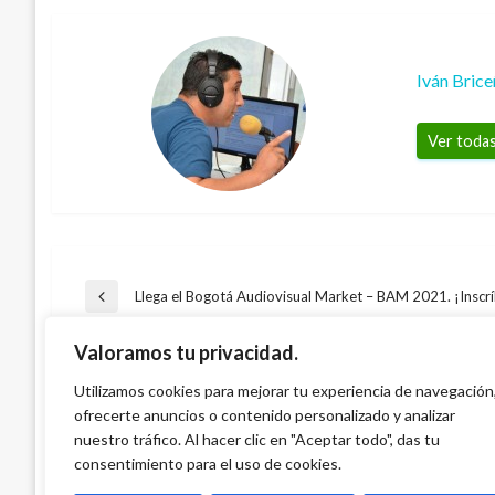
Iván Bric
Ver todas
Navegación
Llega el Bogotá Audiovisual Market – BAM 2021. ¡Inscr
Entrada
anterior
DEPORTES
Valoramos tu privacidad.
de
Radamel Falcao García podría jugar en el
DEPORTES
Utilizamos cookies para mejorar tu experiencia de navegación
Real
TAMBIÉN PODRÍA GUSTARTE
ofrecerte anuncios o contenido personalizado y analizar
Colombia cayó 1-0 ante Canadá en mundi
entradas
Iván Briceño
miércoles noviembre 16, 2011
nuestro tráfico. Al hacer clic en "Aceptar todo", das tu
Iván Briceño
martes septiembre 25, 2012
consentimiento para el uso de cookies.