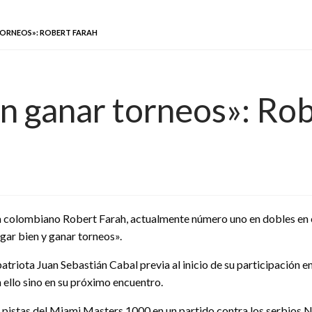
ORNEOS»: ROBERT FARAH
n ganar torneos»: Rob
ta colombiano Robert Farah, actualmente número uno en dobles en e
ugar bien y ganar torneos».
triota Juan Sebastián Cabal previa al inicio de su participación e
 ello sino en su próximo encuentro.
s pistas del Miami Masters 1000 en un partido contra los serbios N