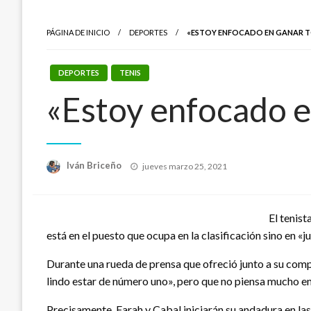
PÁGINA DE INICIO
DEPORTES
«ESTOY ENFOCADO EN GANAR T
DEPORTES
TENIS
«Estoy enfocado e
Publicado
Iván Briceño
jueves marzo 25, 2021
el
El tenis
está en el puesto que ocupa en la clasificación sino en «j
Durante una rueda de prensa que ofreció junto a su compa
lindo estar de número uno», pero que no piensa mucho en
Precisamente, Farah y Cabal iniciarán su andadura en la