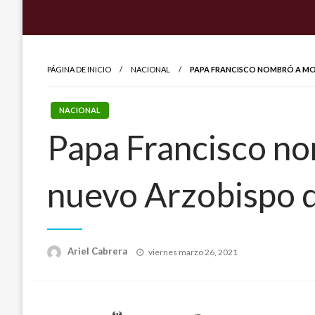
PÁGINA DE INICIO
NACIONAL
PAPA FRANCISCO NOMBRÓ A M
NACIONAL
Papa Francisco n
nuevo Arzobispo 
Publicado
Ariel Cabrera
viernes marzo 26, 2021
el