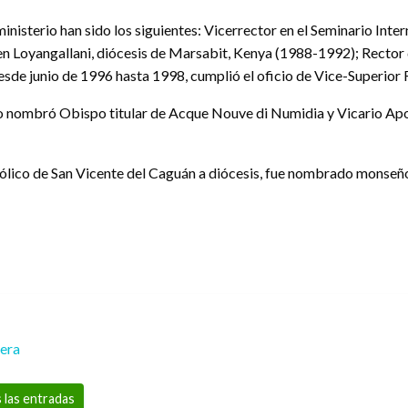
nisterio han sido los siguientes: Vicerrector en el Seminario Inte
n Loyangallani, diócesis de Marsabit, Kenya (1988-1992); Rector d
sde junio de 1996 hasta 1998, cumplió el oficio de Vice-Superior
 lo nombró Obispo titular de Acque Nouve di Numidia y Vicario Apo
stólico de San Vicente del Caguán a diócesis, fue nombrado monse
rera
 las entradas