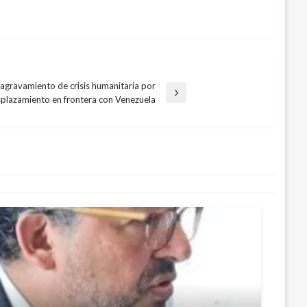
 agravamiento de crisis humanitaria por
plazamiento en frontera con Venezuela
icita a procurador informar a EE.UU,
a exministro Arias
to 29, 2016