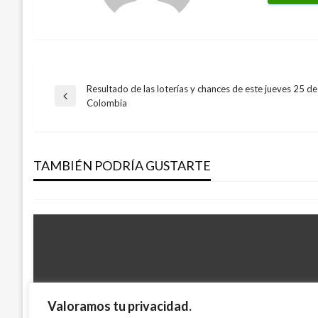
Resultado de las loterías y chances de este jueves 25 d
Navegación
Entrada
Colombia
NACIONAL
anterior
de
La Línea: accidente automovilístico en P
deja un muerto y un herido
TAMBIÉN PODRÍA GUSTARTE
entradas
Manuel Reyes Beltran
martes julio 16, 2019
Valoramos tu privacidad.
NACIONAL