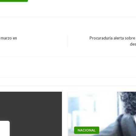
e marzo en
Procuraduría alerta sobre
Entrada
des
NACIONAL
siguiente
uente Helicoidal
Expresidente Uribe sol
por “injusta” condena 
Manuel Reyes Beltran
lunes agos
NACIONAL