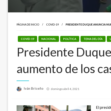
PÁGINA DE INICIO
COVID-19
PRESIDENTE DUQUE ANUNCIA NUE
COVID-19
NACIONAL
POLÍTICA
TEMA DEL DÍA
Presidente Duque 
aumento de los cas
Publicado
Iván Briceño
domingo abril 4, 2021
el
El presi