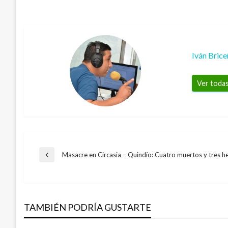
Iván Bric
Ver todas
Navegación
Masacre en Circasia – Quindío: Cuatro muertos y tres h
Entrada
anterior
de
TAMBIÉN PODRÍA GUSTARTE
entradas