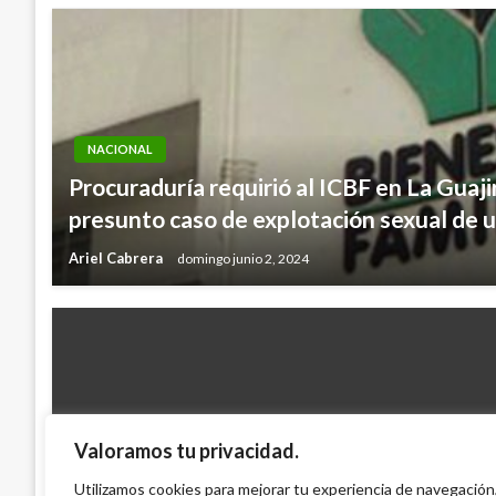
NACIONAL
Procuraduría requirió al ICBF en La Guaj
presunto caso de explotación sexual de u
Ariel Cabrera
domingo junio 2, 2024
Valoramos tu privacidad.
POLÍTICA
Angelino Garzón apelará decisión de Trib
Utilizamos cookies para mejorar tu experiencia de navegación