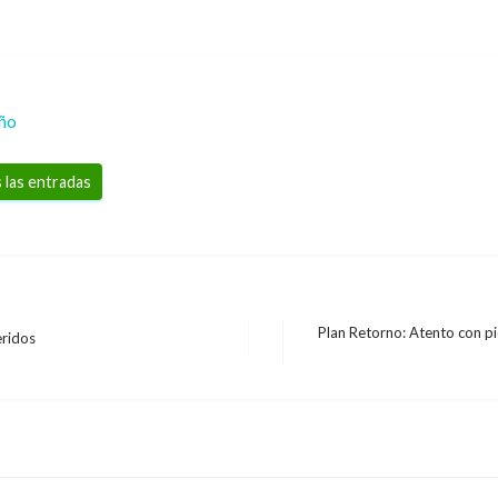
eño
 las entradas
Plan Retorno: Atento con pi
eridos
Entrada
NOTICIA EXTRAORDINARIA
siguiente
Fue destituido el cor
alias «gárgola», cabeci
Ariel Cabrera
domingo junio 30, 2