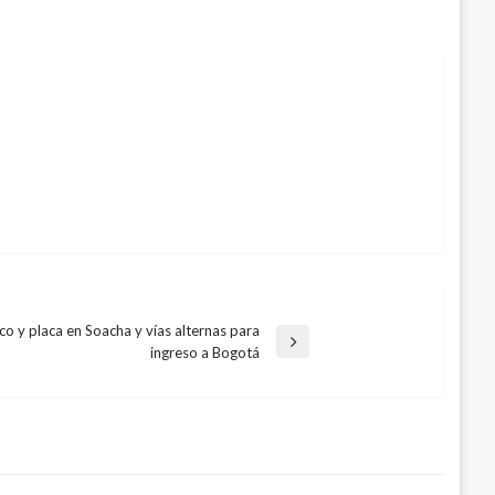
co y placa en Soacha y vías alternas para
ingreso a Bogotá
onel Alfonso Argote sorprendido con
lla de «la constru»
019