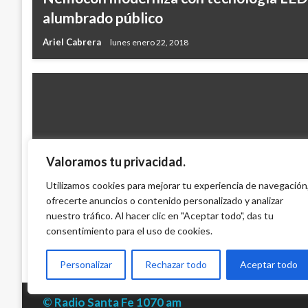
alumbrado público
Ariel Cabrera
lunes enero 22, 2018
Valoramos tu privacidad.
CUNDINAMARCA
Policía herido aseguró que «lo de Soacha 
Utilizamos cookies para mejorar tu experiencia de navegación
ofrecerte anuncios o contenido personalizado y analizar
era vandalismo»
nuestro tráfico. Al hacer clic en "Aceptar todo", das tu
Iván Briceño
lunes septiembre 2, 2013
consentimiento para el uso de cookies.
Personalizar
Rechazar todo
Aceptar todo
© Radio Santa Fe 1070 am