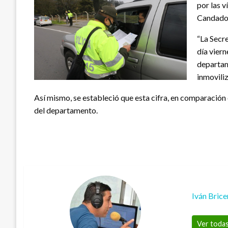
por las 
Candado 
“La Secr
día viern
departam
inmoviliz
Así mismo, se estableció que esta cifra, en comparación
del departamento.
Iván Bric
Ver todas