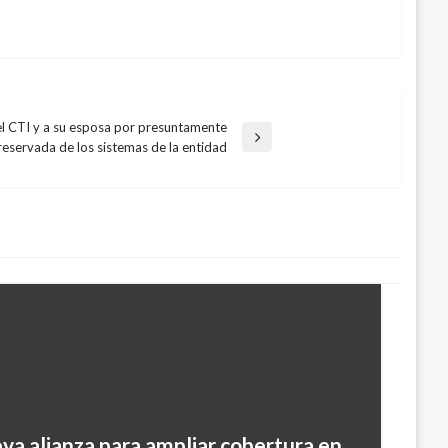
del CTI y a su esposa por presuntamente
reservada de los sistemas de la entidad
va alianza para ampliar cobertura en