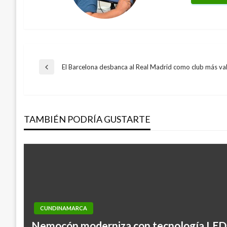
Navegación
El Barcelona desbanca al Real Madrid como club más va
Entrada
anterior
de
TAMBIÉN PODRÍA GUSTARTE
entradas
CUNDINAMARCA
Nemocón moderniza con tecnología LED 