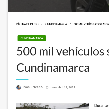
PÁGINA DE INICIO
CUNDINAMARCA
500 MIL VEHÍCULOS SE MO
CUNDINAMARCA
500 mil vehículos 
Cundinamarca
Publicado
Iván Briceño
lunes abril 12, 2021
el
Durante 