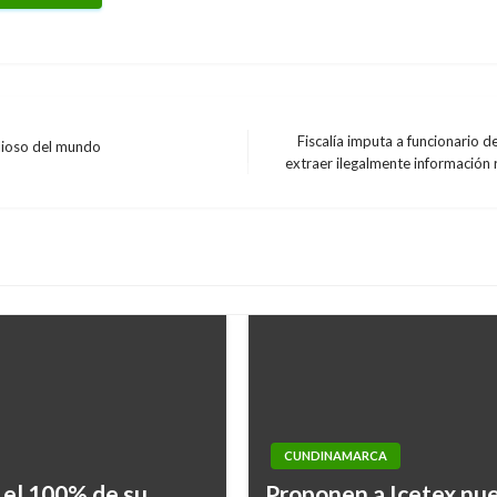
Fiscalía imputa a funcionario 
lioso del mundo
Entrada
extraer ilegalmente información 
siguiente
CUNDINAMARCA
CUNDINAMARCA
el 100% de su
Proponen a Icetex nue