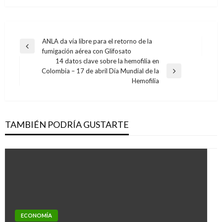
Navegación
ANLA da vía libre para el retorno de la
Entrada
fumigación aérea con Glifosato
de
anterior
14 datos clave sobre la hemofilia en
entradas
Colombia – 17 de abril Día Mundial de la
Entrada
Hemofilia
siguiente
TAMBIÉN PODRÍA GUSTARTE
ECONOMÍA