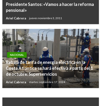
Presidente Santos: «Vamos a hacer la reforma
pensional»
Ariel Cabrera
jueves noviembre 3, 2011
NACIONAL
Rebaja de tarifa de energía electrica en la
NACIONAL
Costa Atlántica se hará efectiva a partir del 1
Resultados de las loterías y chances de este
de octubre: Superservicios
domingo 9 de junio en Colombia
Ariel Cabrera
martes septiembre 17, 2024
Ariel Cabrera
lunes junio 10, 2019