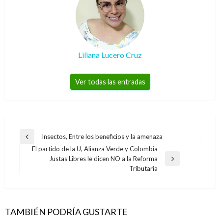
Liliana Lucero Cruz
Ver todas las entradas
Navegación
Insectos, Entre los beneficios y la amenaza
Entrada
de
El partido de la U, Alianza Verde y Colombia
anterior
Justas Libres le dicen NO a la Reforma
entradas
Entrada
Tributaria
siguiente
TAMBIÉN PODRÍA GUSTARTE