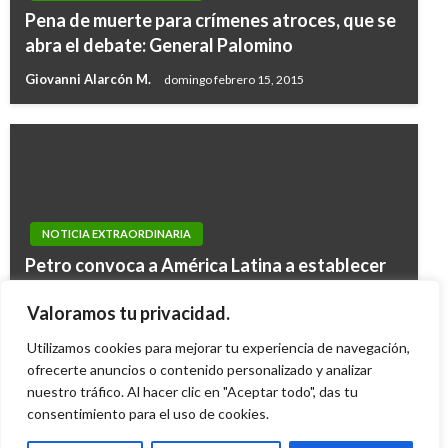
Pena de muerte para crímenes atroces, que se
abra el debate: General Palomino
Giovanni Alarcón M.
domingo febrero 15, 2015
NOTICIA EXTRAORDINARIA
NOTICIA EXTRAORDINARIA
Petro convoca a América Latina a establecer
Envían a la cárcel a 9 de los 12 capturados por
una agenda común ante la crisis migratoria
red de explotación sexual en Cartagena; 3
Valoramos tu privacidad.
mundial
quedaron en libertad
Utilizamos cookies para mejorar tu experiencia de navegación,
Iván Briceño
miércoles octubre 19, 2022
Ariel Cabrera
ofrecerte anuncios o contenido personalizado y analizar
viernes noviembre 30, 2018
nuestro tráfico. Al hacer clic en "Aceptar todo", das tu
consentimiento para el uso de cookies.