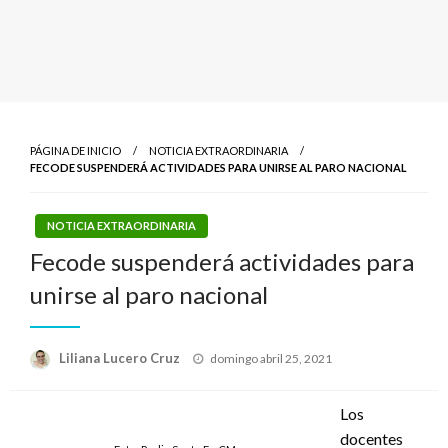
PÁGINA DE INICIO
NOTICIA EXTRAORDINARIA
FECODE SUSPENDERÁ ACTIVIDADES PARA UNIRSE AL PARO NACIONAL
NOTICIA EXTRAORDINARIA
Fecode suspenderá actividades para
unirse al paro nacional
Publicado
Liliana Lucero Cruz
domingo abril 25, 2021
el
Los
docentes