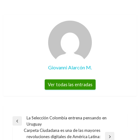
Giovanni Alarcón M.
Ver todas las entradas
Navegación
La Selección Colombia entrena pensando en
Entrada
Uruguay
de
anterior
Carpeta Ciudadana es una de las mayores
entradas
revoluciones digitales de América Latina:
Entrada