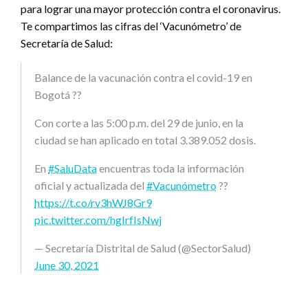
para lograr una mayor protección contra el coronavirus.
Te compartimos las cifras del ‘Vacunómetro’ de
Secretaría de Salud:
Balance de la vacunación contra el covid-19 en
Bogotá ??
Con corte a las 5:00 p.m. del 29 de junio, en la
ciudad se han aplicado en total 3.389.052 dosis.
En
#SaluData
encuentras toda la información
oficial y actualizada del
#Vacunómetro
??
https://t.co/rv3hWJ8Gr9
pic.twitter.com/hgIrfIsNwj
— Secretaría Distrital de Salud (@SectorSalud)
June 30, 2021