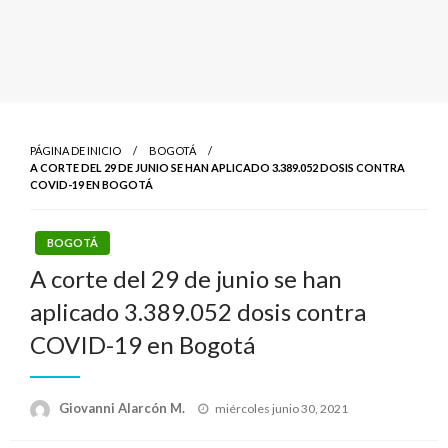
PÁGINA DE INICIO
BOGOTÁ
A CORTE DEL 29 DE JUNIO SE HAN APLICADO 3.389.052 DOSIS CONTRA
COVID-19 EN BOGOTÁ
BOGOTÁ
A corte del 29 de junio se han
aplicado 3.389.052 dosis contra
COVID-19 en Bogotá
Publicado
Giovanni Alarcón M.
miércoles junio 30, 2021
el