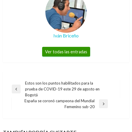
Iván Briceño
Ver todas las entradas
Navegación
Estos son los puntos habilitados para la
prueba de COVID-19 este 29 de agosto en
de
Entrada
Bogotá
anterior
entradas
España se coronó campeona del Mundial
Entrada
Femenino sub-20
siguiente