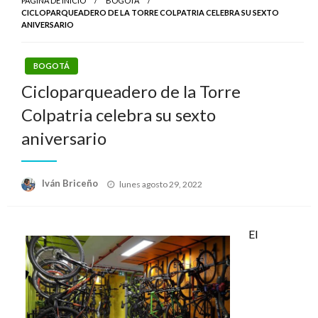
PÁGINA DE INICIO
BOGOTÁ
CICLOPARQUEADERO DE LA TORRE COLPATRIA CELEBRA SU SEXTO
ANIVERSARIO
BOGOTÁ
Cicloparqueadero de la Torre
Colpatria celebra su sexto
aniversario
Publicado
Iván Briceño
lunes agosto 29, 2022
el
El