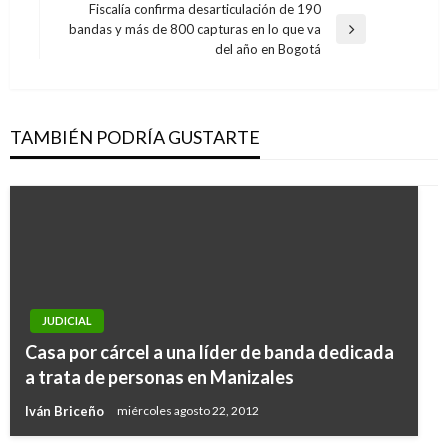
anterior
Fiscalía confirma desarticulación de 190
entradas
bandas y más de 800 capturas en lo que va
Entrada
del año en Bogotá
siguiente
TAMBIÉN PODRÍA GUSTARTE
JUDICIAL
JUDICIAL
Interceptan semisumergible con cerca de 2
Casa por cárcel a una líder de banda dedicada
toneladas de cocaína en el Pacífico
a trata de personas en Manizales
colombiano
Iván Briceño
miércoles agosto 22, 2012
Ariel Cabrera
viernes agosto 17, 2018