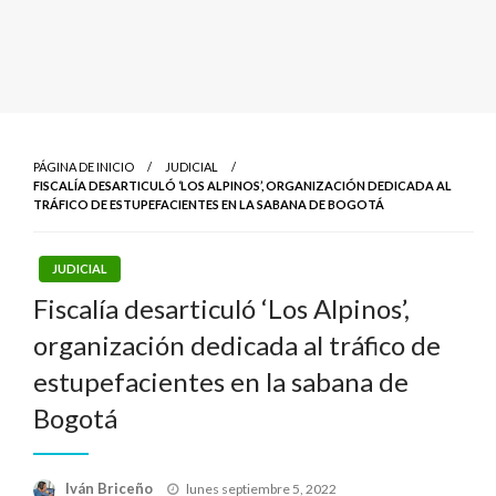
PÁGINA DE INICIO
JUDICIAL
FISCALÍA DESARTICULÓ ‘LOS ALPINOS’, ORGANIZACIÓN DEDICADA AL
TRÁFICO DE ESTUPEFACIENTES EN LA SABANA DE BOGOTÁ
JUDICIAL
Fiscalía desarticuló ‘Los Alpinos’,
organización dedicada al tráfico de
estupefacientes en la sabana de
Bogotá
Publicado
Iván Briceño
lunes septiembre 5, 2022