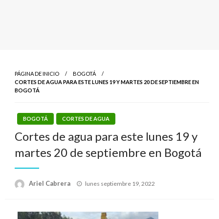
PÁGINA DE INICIO
BOGOTÁ
CORTES DE AGUA PARA ESTE LUNES 19 Y MARTES 20 DE SEPTIEMBRE EN
BOGOTÁ
BOGOTÁ
CORTES DE AGUA
Cortes de agua para este lunes 19 y
martes 20 de septiembre en Bogotá
Publicado
Ariel Cabrera
lunes septiembre 19, 2022
el