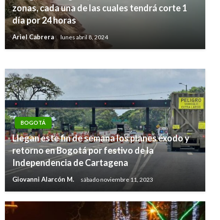
BOGOTÁ
zonas, cada una de las cuales tendrá corte 1
El 23 de enero comienza a regir la nueva
día por 24 horas
reglamentación de cascos para motociclistas
Ariel Cabrera
lunes abril 8, 2024
Giovanni Alarcón M.
miércoles enero 20, 2021
BOGOTÁ
Llegan este fin de semana los planes éxodo y
retorno en Bogotá por festivo de la
Independencia de Cartagena
Giovanni Alarcón M.
sábado noviembre 11, 2023