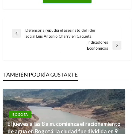
Navegación
Defensoría repudia el asesinato del líder
Entrada
social Luis Antonio Charry en Caquetá
de
anterior
Indicadores
entradas
Entrada
Económicos
siguiente
TAMBIÉN PODRÍA GUSTARTE
BOGOTÁ
El jueves a las 8 a.m. comienza el racionamiento
de agua en Bogotá; la ciudad fue dividida en 9