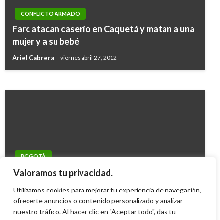
CONFLICTO ARMADO
JUDICIAL
Farc atacan caserío en Caquetá y matan a una
Armada rescata a dos personas en la Bahía de
mujer y a su bebé
Santa Marta
Ariel Cabrera
viernes abril 27, 2012
Ariel Cabrera
lunes enero 20, 2020
BOGOTÁ
Hombre asesina a su esposa y se suicida al sur
Valoramos tu privacidad.
de Bogotá
Utilizamos cookies para mejorar tu experiencia de navegación,
Ariel Cabrera
ofrecerte anuncios o contenido personalizado y analizar
miércoles octubre 20, 2010
nuestro tráfico. Al hacer clic en "Aceptar todo", das tu