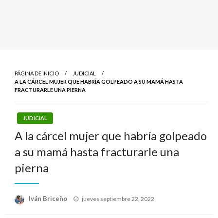
PÁGINA DE INICIO
JUDICIAL
A LA CÁRCEL MUJER QUE HABRÍA GOLPEADO A SU MAMÁ HASTA
FRACTURARLE UNA PIERNA
JUDICIAL
A la cárcel mujer que habría golpeado
a su mamá hasta fracturarle una
pierna
Publicado
Iván Briceño
jueves septiembre 22, 2022
el