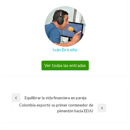
Iván Briceño
Ver todas las entradas
Navegación
Equilibrar la vida financiera en pareja
Entrada
de
Colombia exportó su primer contenedor de
anterior
Entrada
pimentón hacia EEUU
entradas
siguiente