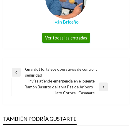
Iván Briceño
Ver todas las entradas
Navegación
Girardot fortalece operativos de control y
Entrada
seguridad
de
anterior
Invías atiende emergencia en el puente
entradas
Ramón Basurto de la vía Paz de Ariporo-
Entrada
Hato Corozal, Casanare
siguiente
TAMBIÉN PODRÍA GUSTARTE