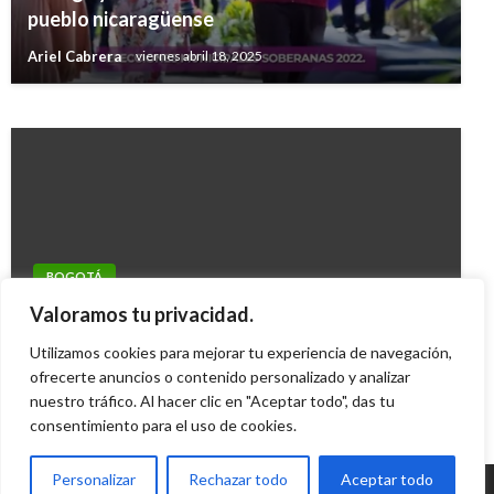
A través de Facebook promueven plantón por
pueblo nicaragüense
DDHH de mujeres y niñas
Ariel Cabrera
viernes abril 18, 2025
Mary Gomez
martes diciembre 6, 2016
BOGOTÁ
Defensa pedirá que se revoque medida de
Valoramos tu privacidad.
aseguramiento contra Samuel Moreno
Utilizamos cookies para mejorar tu experiencia de navegación,
Geovany Quintero Gómez
ofrecerte anuncios o contenido personalizado y analizar
martes abril 17, 2012
nuestro tráfico. Al hacer clic en "Aceptar todo", das tu
consentimiento para el uso de cookies.
Personalizar
Rechazar todo
Aceptar todo