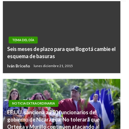
TEMA DEL DÍA
Seis meses de plazo para que Bogotá cambie el
esquema de basuras
Iván Briceño
lunes diciembre 21, 2015
NOTICIA EXTRAORDINARIA
EE.UU. sanciona a 250 funcionarios del
gobierno de Nicaragua: No tolerará que
TEMA DEL DÍA
Ortega y Murillo continúen atacando al