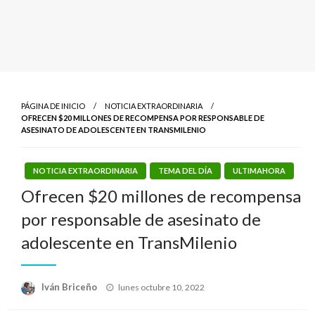
PÁGINA DE INICIO
NOTICIA EXTRAORDINARIA
OFRECEN $20 MILLONES DE RECOMPENSA POR RESPONSABLE DE
ASESINATO DE ADOLESCENTE EN TRANSMILENIO
NOTICIA EXTRAORDINARIA
TEMA DEL DÍA
ULTIMAHORA
Ofrecen $20 millones de recompensa
por responsable de asesinato de
adolescente en TransMilenio
Publicado
Iván Briceño
lunes octubre 10, 2022
el