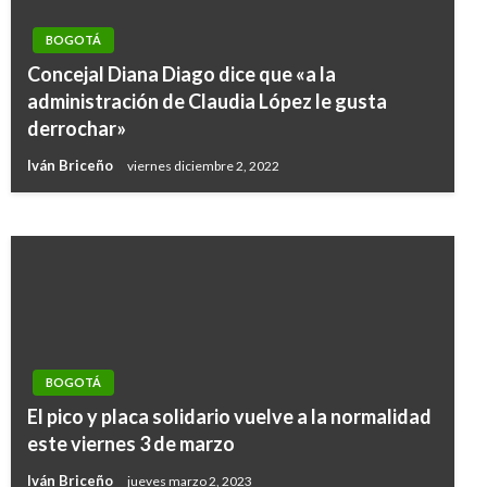
BOGOTÁ
BOGOTÁ
Concejal Diana Diago dice que «a la
Distrito investiga presunto caso de abuso
administración de Claudia López le gusta
sexual de una funcionaria en caño de la calle
derrochar»
Sexta
Iván Briceño
viernes diciembre 2, 2022
Andres Felipe Gama
martes septiembre 13, 2016
BOGOTÁ
El pico y placa solidario vuelve a la normalidad
este viernes 3 de marzo
Iván Briceño
jueves marzo 2, 2023