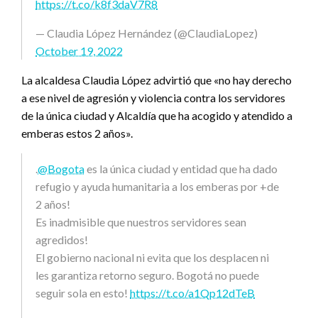
https://t.co/k8f3daV7R8
— Claudia López Hernández (@ClaudiaLopez)
October 19, 2022
La alcaldesa Claudia López advirtió que «no hay derecho
a ese nivel de agresión y violencia contra los servidores
de la única ciudad y Alcaldía que ha acogido y atendido a
emberas estos 2 años».
.
@Bogota
es la única ciudad y entidad que ha dado
refugio y ayuda humanitaria a los emberas por +de
2 años!
Es inadmisible que nuestros servidores sean
agredidos!
El gobierno nacional ni evita que los desplacen ni
les garantiza retorno seguro. Bogotá no puede
seguir sola en esto!
https://t.co/a1Qp12dTeB