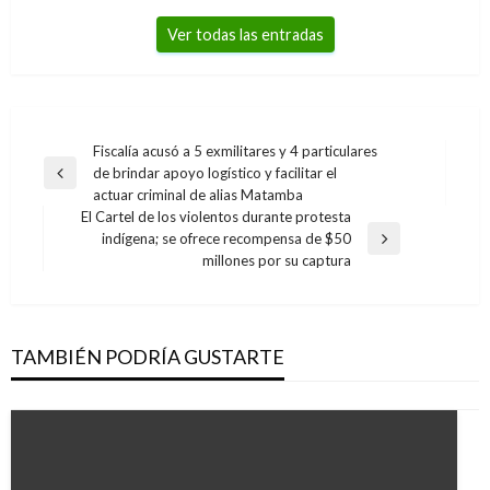
Ver todas las entradas
Navegación
Fiscalía acusó a 5 exmilitares y 4 particulares
de brindar apoyo logístico y facilitar el
de
Entrada
actuar criminal de alias Matamba
anterior
entradas
El Cartel de los violentos durante protesta
indígena; se ofrece recompensa de $50
Entrada
millones por su captura
siguiente
TAMBIÉN PODRÍA GUSTARTE