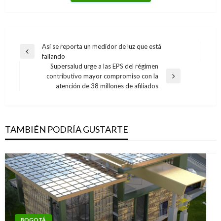
Navegación
Así se reporta un medidor de luz que está
Entrada
fallando
de
anterior
Supersalud urge a las EPS del régimen
entradas
contributivo mayor compromiso con la
Entrada
atención de 38 millones de afiliados
siguiente
TAMBIÉN PODRÍA GUSTARTE
BOGOTÁ