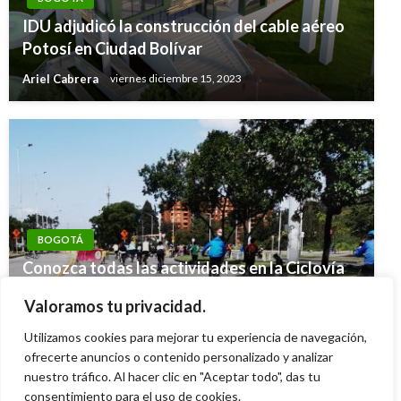
IDU adjudicó la construcción del cable aéreo
Potosí en Ciudad Bolívar
Ariel Cabrera
viernes diciembre 15, 2023
BOGOTÁ
Conozca todas las actividades en la Ciclovía
BOGOTÁ
BOGOTÁ
de Bogotá domingo 5 de julio
Estudio del Dane reveló que la población
Valoramos tu privacidad.
Se amplía plazo para pagar ICA y ReteICA
Diana Becerra
domingo julio 5, 2026
mayor en Bogotá incrementó un 5,2%
Utilizamos cookies para mejorar tu experiencia de navegación,
Giovanni Alarcón M.
viernes enero 18, 2019
ofrecerte anuncios o contenido personalizado y analizar
Andres Felipe Gama
jueves septiembre 6, 2018
nuestro tráfico. Al hacer clic en "Aceptar todo", das tu
consentimiento para el uso de cookies.