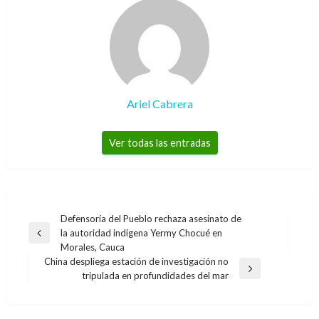
Ariel Cabrera
Ver todas las entradas
Navegación
Defensoría del Pueblo rechaza asesinato de
la autoridad indígena Yermy Chocué en
de
Entrada
Morales, Cauca
anterior
entradas
China despliega estación de investigación no
Entrada
tripulada en profundidades del mar
siguiente
DEPORTES
Alejandro Falla, debuta en el ATP 250 de