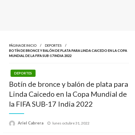
PÁGINA DE INICIO
DEPORTES
BOTÍN DE BRONCE Y BALÓN DE PLATA PARA LINDA CAICEDO EN LA COPA
MUNDIAL DE LA FIFA SUB-17 INDIA 2022
DEPORTES
Botín de bronce y balón de plata para
Linda Caicedo en la Copa Mundial de
la FIFA SUB-17 India 2022
Publicado
Ariel Cabrera
lunes octubre 31, 2022
el