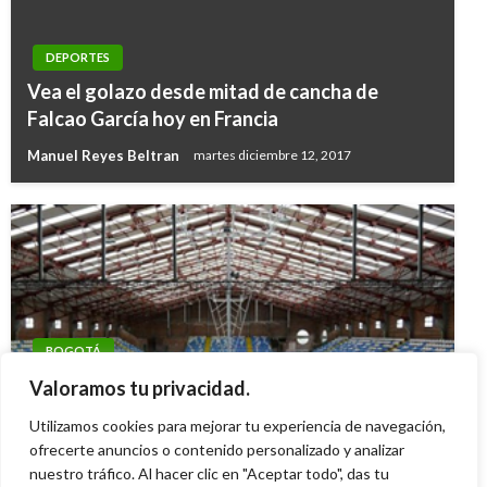
DEPORTES
Vea el golazo desde mitad de cancha de
Falcao García hoy en Francia
Manuel Reyes Beltran
martes diciembre 12, 2017
BOGOTÁ
Juegos Escolares Bogotá 2023: Hay plazo
Valoramos tu privacidad.
hasta el 30 de mayo
Utilizamos cookies para mejorar tu experiencia de navegación,
Diana Becerra
ofrecerte anuncios o contenido personalizado y analizar
lunes mayo 22, 2023
nuestro tráfico. Al hacer clic en "Aceptar todo", das tu