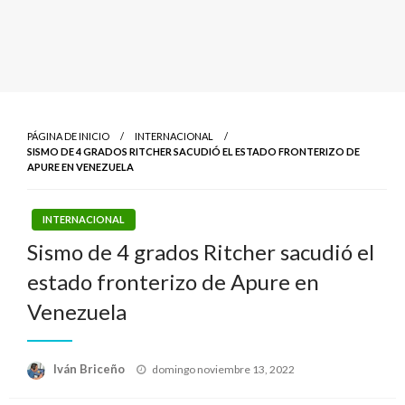
PÁGINA DE INICIO
INTERNACIONAL
SISMO DE 4 GRADOS RITCHER SACUDIÓ EL ESTADO FRONTERIZO DE
APURE EN VENEZUELA
INTERNACIONAL
Sismo de 4 grados Ritcher sacudió el
estado fronterizo de Apure en
Venezuela
Publicado
Iván Briceño
domingo noviembre 13, 2022
el