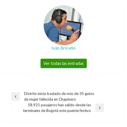
Iván Briceño
Ver todas las entradas
Navegación
Distrito inicia traslado de más de 35 gatos
Entrada
de mujer fallecida en Chapinero
de
anterior
58.925 pasajeros han salido desde las
entradas
Entrada
terminales de Bogotá este puente festivo
siguiente