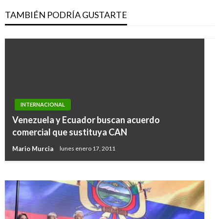
TAMBIÉN PODRÍA GUSTARTE
INTERNACIONAL
INTERNACIONAL
Venezuela y Ecuador buscan acuerdo
EEUU estudia uso de Guardia Nacional en
comercial que sustituya CAN
redadas contra inmigrantes
Mario Murcia
lunes enero 17, 2011
Iván Briceño
sábado febrero 18, 2017