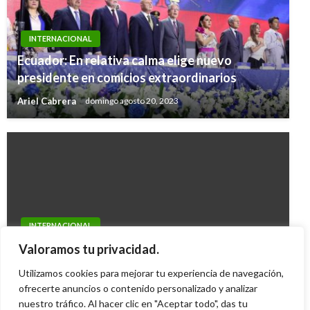
INTERNACIONAL
Ecuador: En relativa calma elige nuevo
presidente en comicios extraordinarios
Ariel Cabrera
domingo agosto 20, 2023
INTERNACIONAL
Barack Obama elige a polémicos funcionarios
Valoramos tu privacidad.
para la CIA y la Secretaría de Defensa
Utilizamos cookies para mejorar tu experiencia de navegación,
Juan Sebastián Obando
ofrecerte anuncios o contenido personalizado y analizar
martes enero 8, 2013
nuestro tráfico. Al hacer clic en "Aceptar todo", das tu