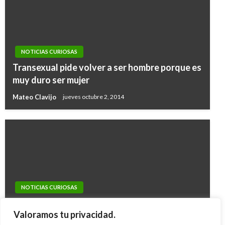
NOTICIAS CURIOSAS
Transexual pide volver a ser hombre porque es
muy duro ser mujer
Mateo Clavijo
jueves octubre 2, 2014
NOTICIAS CURIOSAS
NOTICIAS CURIOSAS
No se acaba el mundo, no pasára nada
Tenista Del Potro quedó encerrado 40
Valoramos tu privacidad.
negativo