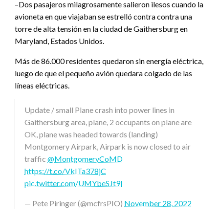
–Dos pasajeros milagrosamente salieron ilesos cuando la
avioneta en que viajaban se estrelló contra contra una
torre de alta tensión en la ciudad de Gaithersburg en
Maryland, Estados Unidos.
Más de 86.000 residentes quedaron sin energía eléctrica,
luego de que el pequeño avión quedara colgado de las
líneas eléctricas.
Update / small Plane crash into power lines in
Gaithersburg area, plane, 2 occupants on plane are
OK, plane was headed towards (landing)
Montgomery Airpark, Airpark is now closed to air
traffic
@MontgomeryCoMD
https://t.co/VkITa378jC
pic.twitter.com/UMYbeSJt9l
— Pete Piringer (@mcfrsPIO)
November 28, 2022