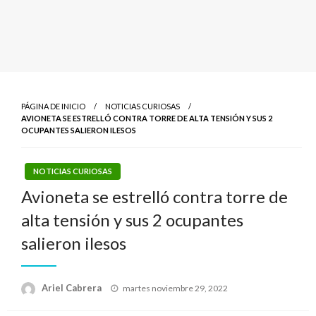
PÁGINA DE INICIO
NOTICIAS CURIOSAS
AVIONETA SE ESTRELLÓ CONTRA TORRE DE ALTA TENSIÓN Y SUS 2
OCUPANTES SALIERON ILESOS
NOTICIAS CURIOSAS
Avioneta se estrelló contra torre de
alta tensión y sus 2 ocupantes
salieron ilesos
Publicado
Ariel Cabrera
martes noviembre 29, 2022
el