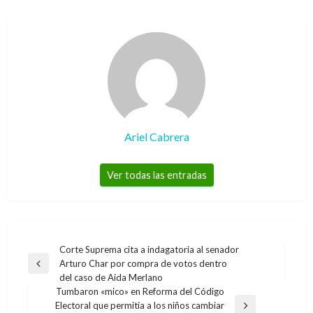
Ariel Cabrera
Ver todas las entradas
Navegación
Corte Suprema cita a indagatoria al senador
Arturo Char por compra de votos dentro
de
Entrada
del caso de Aida Merlano
anterior
entradas
Tumbaron «mico» en Reforma del Código
Electoral que permitía a los niños cambiar
Entrada