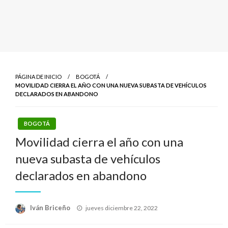
PÁGINA DE INICIO
BOGOTÁ
MOVILIDAD CIERRA EL AÑO CON UNA NUEVA SUBASTA DE VEHÍCULOS
DECLARADOS EN ABANDONO
BOGOTÁ
Movilidad cierra el año con una
nueva subasta de vehículos
declarados en abandono
Publicado
Iván Briceño
jueves diciembre 22, 2022
el