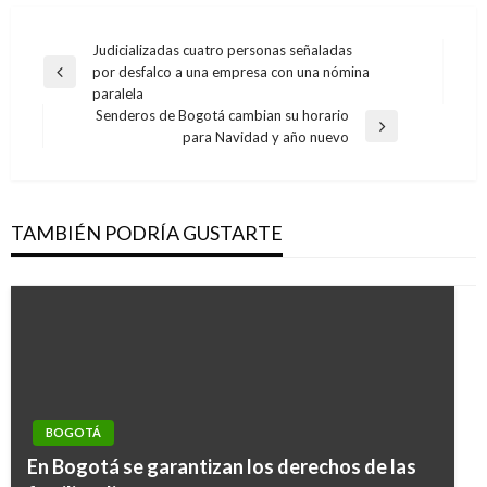
Navegación
Judicializadas cuatro personas señaladas
por desfalco a una empresa con una nómina
de
Entrada
paralela
anterior
entradas
Senderos de Bogotá cambian su horario
Entrada
para Navidad y año nuevo
siguiente
TAMBIÉN PODRÍA GUSTARTE
BOGOTÁ
En Bogotá se garantizan los derechos de las