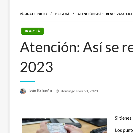
PÁGINA DE INICIO
BOGOTÁ
ATENCIÓN: ASÍ SE RENUEVA SU LI
BOGOTÁ
Atención: Así se r
2023
Publicado
Iván Briceño
domingo enero 1, 2023
el
Si tienes
Los punto