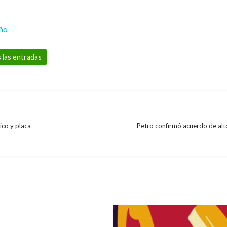
eño
 las entradas
ico y placa
Petro confirmó acuerdo de alto 
Entrada
siguiente
 iniciativas para