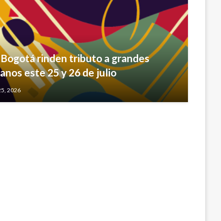
 Bogotá rinden tributo a grandes
nos este 25 y 26 de julio
en Usme beneficia a 300 niños
25, 2026
embre 13, 2015