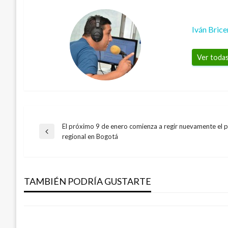
Iván Bric
Ver todas
El próximo 9 de enero comienza a regir nuevamente el p
Navegación
Entrada
regional en Bogotá
BOGOTÁ
anterior
de
Peñalosa anuncia que respaldará todas las
acabar las corridas de toros
TAMBIÉN PODRÍA GUSTARTE
entradas
Andres Felipe Gama
viernes enero 20, 2017