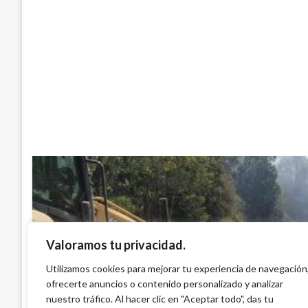
Valoramos tu privacidad.
BOGOTÁ
Lleve sus escombros a los puntos de la E
Utilizamos cookies para mejorar tu experiencia de navegación
ofrecerte anuncios o contenido personalizado y analizar
agosto 2025
nuestro tráfico. Al hacer clic en "Aceptar todo", das tu