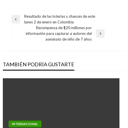
Navegación
Resultado de las loterías y chances de este
Entrada
lunes 2 de enero en Colombia
de
anterior
Recompensa de $20 millones por
entradas
información para capturar a autores del
Entrada
asesinato de niño de 7 años
siguiente
TAMBIÉN PODRÍA GUSTARTE
TEMA DEL DÍA
NOTICIA EXTRAORDINARIA
INTERNACIONAL