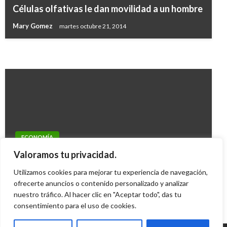
Uribe pide a la Comisión Interamericana de DH
Farc llaman a una gran coalición para impulsar
Células olfativas le dan movilidad a un hombre
medidas cautelares para salvaguardiar
un proceso constituyente
Mary Gomez
martes octubre 21, 2014
garantías judiciales
Manuel Reyes Beltran
viernes septiembre 23, 2016
Ariel Cabrera
viernes agosto 3, 2018
ECONOMÍA
Gobierno dice que acelerará a la industria
Valoramos tu privacidad.
turística para generar riqueza
Utilizamos cookies para mejorar tu experiencia de navegación,
ofrecerte anuncios o contenido personalizado y analizar
Iván Briceño
lunes febrero 18, 2013
nuestro tráfico. Al hacer clic en "Aceptar todo", das tu
consentimiento para el uso de cookies.