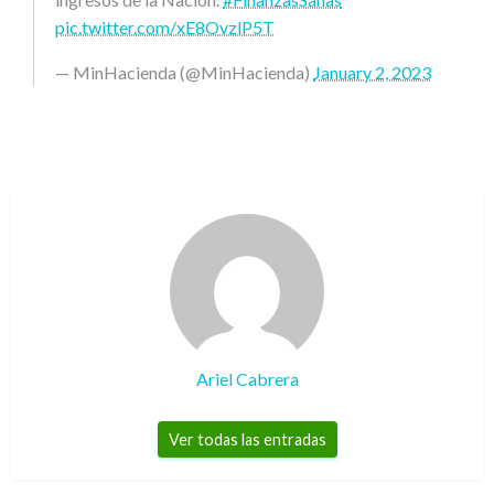
pic.twitter.com/xE8OvzlP5T
— MinHacienda (@MinHacienda)
January 2, 2023
Ariel Cabrera
Ver todas las entradas