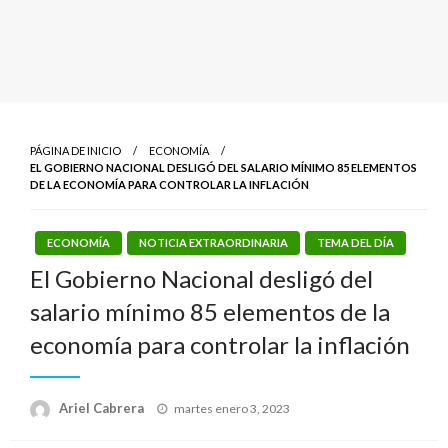
PÁGINA DE INICIO
ECONOMÍA
EL GOBIERNO NACIONAL DESLIGÓ DEL SALARIO MÍNIMO 85 ELEMENTOS
DE LA ECONOMÍA PARA CONTROLAR LA INFLACIÓN
ECONOMÍA
NOTICIA EXTRAORDINARIA
TEMA DEL DÍA
El Gobierno Nacional desligó del
salario mínimo 85 elementos de la
economía para controlar la inflación
Publicado
Ariel Cabrera
martes enero 3, 2023
el