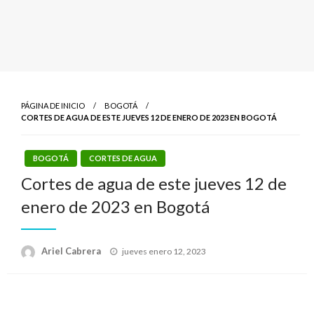
PÁGINA DE INICIO
BOGOTÁ
CORTES DE AGUA DE ESTE JUEVES 12 DE ENERO DE 2023 EN BOGOTÁ
BOGOTÁ
CORTES DE AGUA
Cortes de agua de este jueves 12 de
enero de 2023 en Bogotá
Publicado
Ariel Cabrera
jueves enero 12, 2023
el