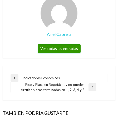
Ariel Cabrera
Ver todas las entradas
Navegación
Indicadores Económicos
Entrada
de
Pico y Placa en Bogotá: hoy no pueden
anterior
Entrada
circular placas terminadas en 1, 2, 3, 4 y 5
entradas
siguiente
TAMBIÉN PODRÍA GUSTARTE