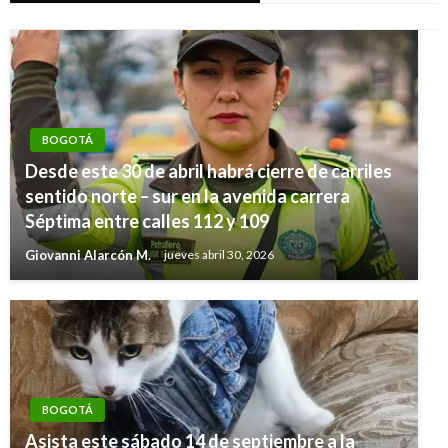
BOGOTÁ
Desde este 30 de abril habrá cierre de carriles
sentido norte – sur en la avenida carrera
Séptima entre calles 112 y 109
Giovanni Alarcón M.
jueves abril 30, 2026
BOGOTÁ
Asista este sábado 14 de septiembre a la