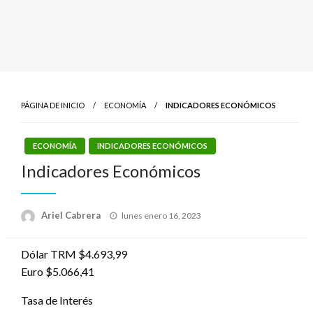
PÁGINA DE INICIO
ECONOMÍA
INDICADORES ECONÓMICOS
ECONOMÍA
INDICADORES ECONÓMICOS
Indicadores Económicos
Publicado
Ariel Cabrera
lunes enero 16, 2023
el
Dólar TRM $4.693,99
Euro $5.066,41
Tasa de Interés