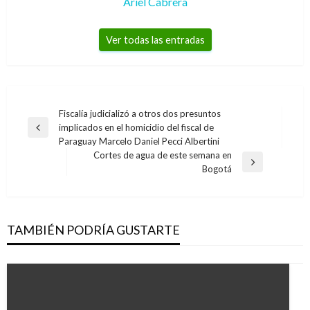
Ariel Cabrera
Ver todas las entradas
Navegación
Fiscalía judicializó a otros dos presuntos
implicados en el homicidio del fiscal de
de
Entrada
Paraguay Marcelo Daniel Pecci Albertini
anterior
entradas
Cortes de agua de este semana en
Entrada
Bogotá
siguiente
TAMBIÉN PODRÍA GUSTARTE