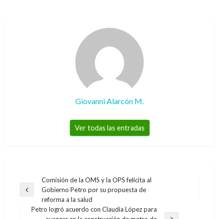
Giovanni Alarcón M.
Ver todas las entradas
Navegación
Comisión de la OMS y la OPS felicita al
Gobierno Petro por su propuesta de
de
Entrada
reforma a la salud
anterior
entradas
Petro logró acuerdo con Claudia López para