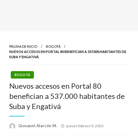
PÁGINA DE INICIO
BOGOTÁ
NUEVOS ACCESOS EN PORTAL 80 BENEFICIAN A 537.000 HABITANTES DE
SUBA Y ENGATIVÁ
BOGOTÁ
Nuevos accesos en Portal 80
benefician a 537.000 habitantes de
Suba y Engativá
Publicado
Giovanni Alarcón M.
jueves febrero 9, 2023
el