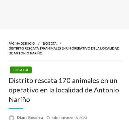
PÁGINA DE INICIO
BOGOTÁ
DISTRITO RESCATA 170 ANIMALES EN UN OPERATIVO EN LA LOCALIDAD
DE ANTONIO NARIÑO
BOGOTÁ
Distrito rescata 170 animales en un
operativo en la localidad de Antonio
Nariño
Publicado
Diana Becerra
sábado marzo 18, 2023
el