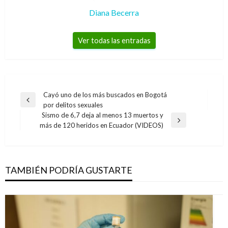
Diana Becerra
Ver todas las entradas
Navegación
Cayó uno de los más buscados en Bogotá
Entrada
por delitos sexuales
de
anterior
Sismo de 6,7 deja al menos 13 muertos y
entradas
Entrada
más de 120 heridos en Ecuador (VIDEOS)
siguiente
TAMBIÉN PODRÍA GUSTARTE