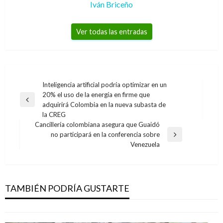
Iván Briceño
Ver todas las entradas
Navegación
Inteligencia artificial podría optimizar en un
20% el uso de la energía en firme que
de
Entrada
adquirirá Colombia en la nueva subasta de
entradas
anterior
la CREG
Cancillería colombiana asegura que Guaidó
no participará en la conferencia sobre
Entrada
NOTICIA EXTRAORDINARIA
Venezuela
siguiente
Cámara de Representantes de EE.UU.
presentará la acusación formal para destituir
a Trump
TAMBIÉN PODRÍA GUSTARTE
Ariel Cabrera
jueves diciembre 5, 2019