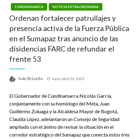
CUNDINAMARCA
NOTICIA EXTRAORDINARIA
Ordenan fortalecer patrullajes y
presencia activa de la Fuerza Pública
en el Sumapaz tras anuncio de las
disidencias FARC de refundar el
frente 53
Publicado
Iván Briceño
lunes abril 24, 2023
el
El Gobernador de Cundinamarca Nicolás García,
conjuntamente con su homólogo del Meta, Juan
Guillermo Zuluaga y la Alcaldesa Mayor de Bogotá,
Claudia López, adelantaron un Consejo de Seguridad
ampliado con el ánimo de revisar la situación en el
corredor estratégico del Sumapaz que conecta estos tres