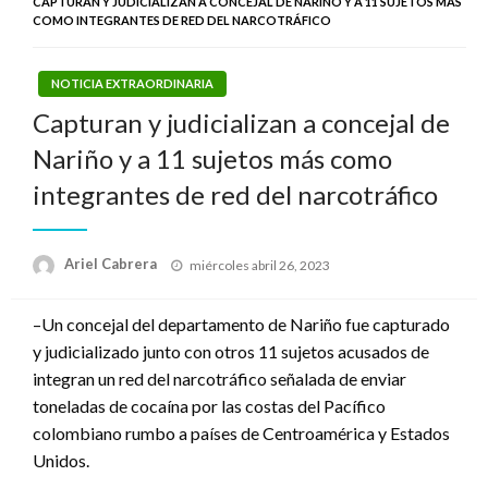
CAPTURAN Y JUDICIALIZAN A CONCEJAL DE NARIÑO Y A 11 SUJETOS MÁS
COMO INTEGRANTES DE RED DEL NARCOTRÁFICO
NOTICIA EXTRAORDINARIA
Capturan y judicializan a concejal de
Nariño y a 11 sujetos más como
integrantes de red del narcotráfico
Publicado
Ariel Cabrera
miércoles abril 26, 2023
el
–Un concejal del departamento de Nariño fue capturado
y judicializado junto con otros 11 sujetos acusados de
integran un red del narcotráfico señalada de enviar
toneladas de cocaína por las costas del Pacífico
colombiano rumbo a países de Centroamérica y Estados
Unidos.