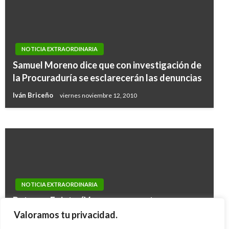
NOTICIA EXTRAORDINARIA
NOTICIA EXTRAORDINARIA
Empresarios plantean Gran Pacto Nacional a
Samuel Moreno dice que con investigación de
promotores del No, el Si y a las Farc para un
la Procuraduría se esclarecerán las denuncias
acuerdo definitivo de paz
Iván Briceño
viernes noviembre 12, 2010
Ariel Cabrera
lunes octubre 10, 2016
NOTICIA EXTRAORDINARIA
Petro en Egipto: ‘Vamos a presentar un
decálogo de propuestas para superar la crisis
Valoramos tu privacidad.
climática’