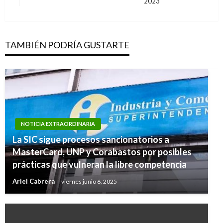
2023
siguiente
TAMBIÉN PODRÍA GUSTARTE
NOTICIA EXTRAORDINARIA
La SIC sigue procesos sancionatorios a
MasterCard, UNP y Corabastos por posibles
prácticas que vulneran la libre competencia
Ariel Cabrera
viernes junio 6, 2025