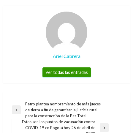
Ariel Cabrera
Ver todas las entradas
Navegación
Petro plantea nombramiento de más jueces
de tierra a fin de garantizar la justicia rural
de
Entrada
para la construcción de la Paz Total
anterior
entradas
Estos son los puntos de vacunación contra
COVID-19 en Bogotá hoy 26 de abril de
Entrada