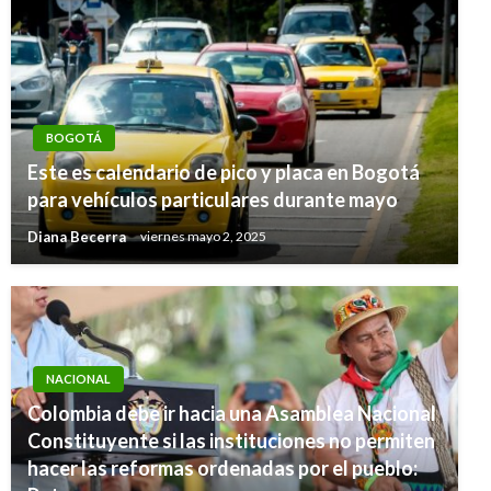
BOGOTÁ
Este es calendario de pico y placa en Bogotá
para vehículos particulares durante mayo
Diana Becerra
viernes mayo 2, 2025
NACIONAL
Colombia debe ir hacia una Asamblea Nacional
Constituyente si las instituciones no permiten
hacer las reformas ordenadas por el pueblo: