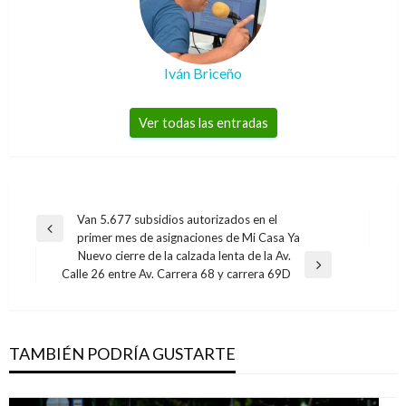
Iván Briceño
Ver todas las entradas
Navegación
Van 5.677 subsidios autorizados en el
Entrada
primer mes de asignaciones de Mi Casa Ya
de
anterior
Nuevo cierre de la calzada lenta de la Av.
entradas
Entrada
Calle 26 entre Av. Carrera 68 y carrera 69D
siguiente
TAMBIÉN PODRÍA GUSTARTE