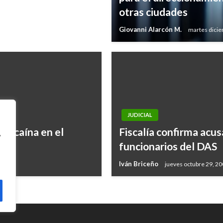
otras ciudades
Giovanni Alarcón M.
martes dicie
JUDICIAL
 cocaína en el
Fiscalía confirma acus
,
funcionarios del DAS
Iván Briceño
jueves octubre 29, 2