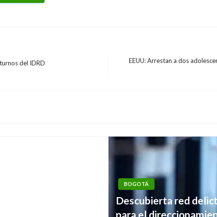
EEUU: Arrestan a dos adolesce
cturnos del IDRD
Entrada
siguiente
sable de hurto de
BOGOTÁ
Descubierta red delict
para el direccionamie