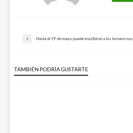
Navegación
Hasta el 19 de mayo puede inscribirse a los torneos no
Entrada
anterior
JUDICIAL
de
Fiscalía imputó cargos a presunto respon
ganado en Cesar
TAMBIÉN PODRÍA GUSTARTE
entradas
Manuel Reyes Beltran
viernes julio 27, 2018