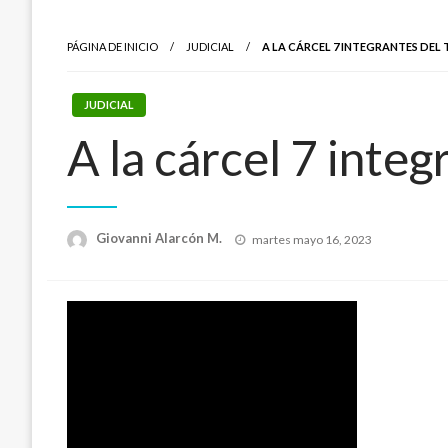
PÁGINA DE INICIO
JUDICIAL
A LA CÁRCEL 7 INTEGRANTES DEL
JUDICIAL
A la cárcel 7 inte
Publicado
Giovanni Alarcón M.
martes mayo 16, 2023
el