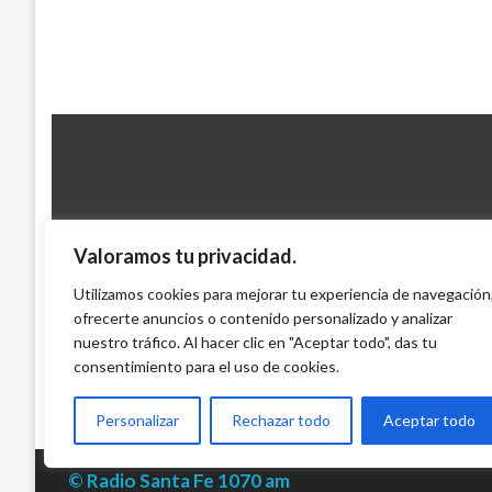
Valoramos tu privacidad.
JUDICIAL
Policía incautó más de media tonelada de
Utilizamos cookies para mejorar tu experiencia de navegación
ofrecerte anuncios o contenido personalizado y analizar
Chocó
nuestro tráfico. Al hacer clic en "Aceptar todo", das tu
Ariel Cabrera
sábado enero 19, 2019
consentimiento para el uso de cookies.
Personalizar
Rechazar todo
Aceptar todo
© Radio Santa Fe 1070 am