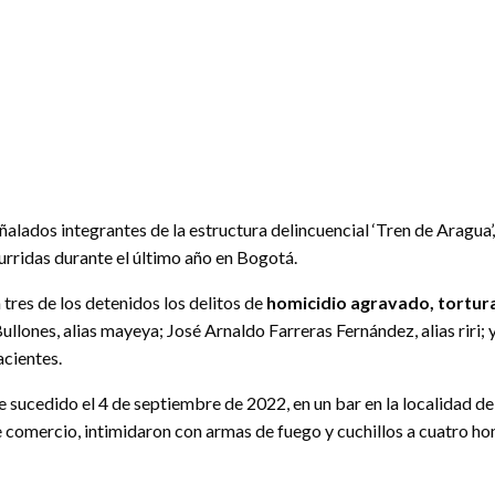
señalados integrantes de la estructura delincuencial ‘Tren de Aragu
curridas durante el último año en Bogotá.
tres de los detenidos los delitos de
homicidio agravado, tortur
ullones, alias mayeya; José Arnaldo Farreras Fernández, alias riri;
acientes.
sucedido el 4 de septiembre de 2022, en un bar en la localidad de C
e comercio, intimidaron con armas de fuego y cuchillos a cuatro ho