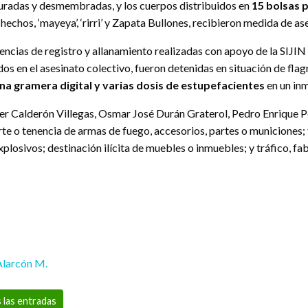
rturadas y desmembradas, y los cuerpos distribuidos en
15 bolsas p
hechos, ‘mayeya’, ‘rirri’ y Zapata Bullones, recibieron medida de as
encias de registro y allanamiento realizadas con apoyo de la SIJIN
s en el asesinato colectivo, fueron detenidas en situación de flag
una gramera digital y varias dosis de estupefacientes
en un inm
ier Calderón Villegas, Osmar José Durán Graterol, Pedro Enrique 
porte o tenencia de armas de fuego, accesorios, partes o municiones;
plosivos; destinación ilícita de muebles o inmuebles; y tráfico, fa
Alarcón M.
 las entradas