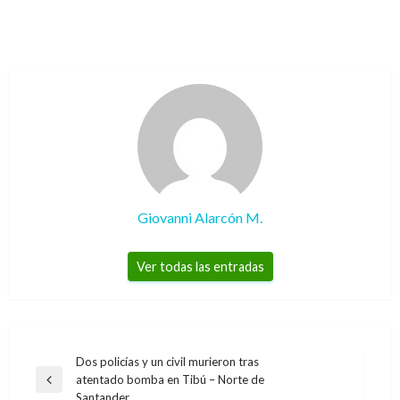
Giovanni Alarcón M.
Ver todas las entradas
Navegación
Dos policías y un civil murieron tras
atentado bomba en Tibú – Norte de
de
Entrada
Santander