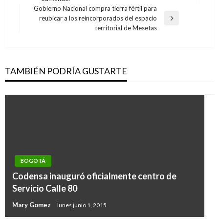
anterior
entradas
Gobierno Nacional compra tierra fértil para
reubicar a los reincorporados del espacio
Entrada
territorial de Mesetas
siguiente
TAMBIÉN PODRÍA GUSTARTE
BOGOTÁ
BOGOTÁ
Codensa inauguró oficialmente centro de
Cortes de energía para jueves 15 y viernes 16
Servicio Calle 80
de abril en la capital
Mary Gomez
lunes junio 1, 2015
Ariel Cabrera
jueves abril 15, 2021