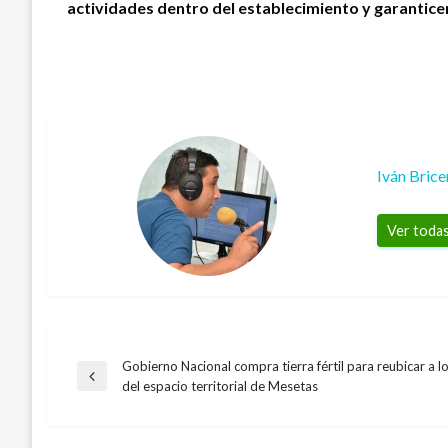
actividades dentro del establecimiento y garanticen
Iván Bric
Ver todas
Gobierno Nacional compra tierra fértil para reubicar a 
Navegación
Entrada
del espacio territorial de Mesetas
anterior
de