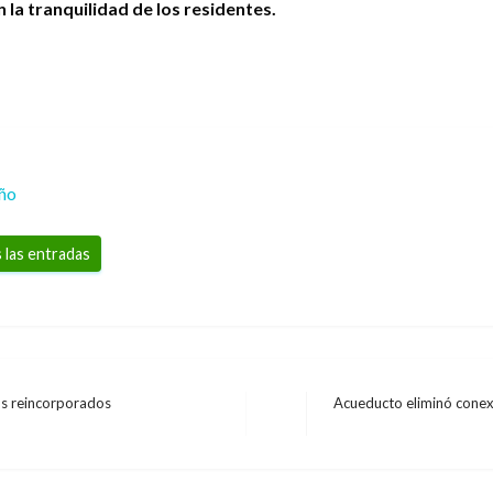
 la tranquilidad de los residentes.
eño
 las entradas
los reincorporados
Acueducto eliminó conex
Entrada
siguiente