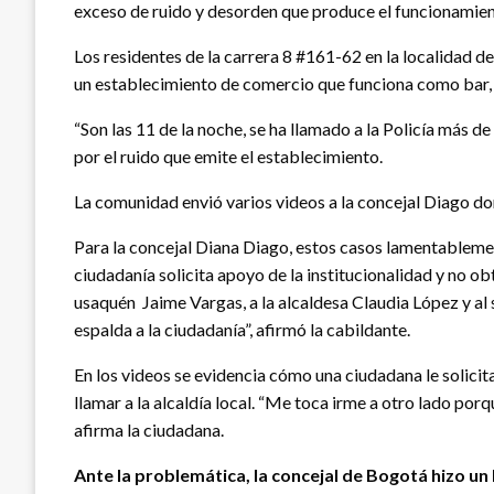
exceso de ruido y desorden que produce el funcionamien
Los residentes de la carrera 8 #161-62 en la localidad 
un establecimiento de comercio que funciona como bar, y
“Son las 11 de la noche, se ha llamado a la Policía más d
por el ruido que emite el establecimiento.
La comunidad envió varios videos a la concejal Diago don
Para la concejal Diana Diago, estos casos lamentablemen
ciudadanía solicita apoyo de la institucionalidad y no ob
usaquén Jaime Vargas, a la alcaldesa Claudia López y al
espalda a la ciudadanía”, afirmó la cabildante.
En los videos se evidencia cómo una ciudadana le solicit
llamar a la alcaldía local. “Me toca irme a otro lado po
afirma la ciudadana.
Ante la problemática, la concejal de Bogotá hizo un 