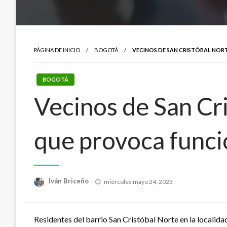
PÁGINA DE INICIO
BOGOTÁ
VECINOS DE SAN CRISTÓBAL NORT
BOGOTÁ
Vecinos de San Cri
que provoca funci
Publicado
Iván Briceño
miércoles mayo 24, 2023
el
Residentes del barrio San Cristóbal Norte en la localida