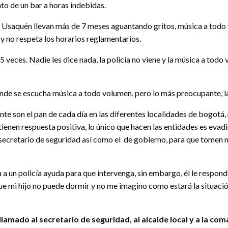
to de un bar a horas indebidas.
de Usaquén llevan más de 7 meses aguantando gritos, música a todo 
 no respeta los horarios reglamentarios.
e 5 veces. Nadie les dice nada, la policía no viene y la música a t
de se escucha música a todo volumen, pero lo más preocupante, la n
te son el pan de cada día en las diferentes localidades de bogotá,
tienen respuesta positiva, lo único que hacen las entidades es evad
 secretario de seguridad así como el de gobierno, para que tomen 
a a un policía ayuda para que intervenga, sin embargo, él le respon
rque mi hijo no puede dormir y no me imagino como estará la situaci
llamado al secretario de seguridad, al alcalde local y a la co