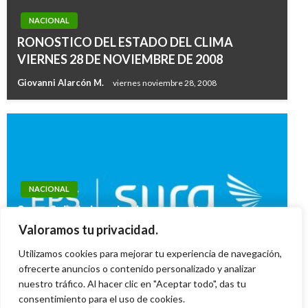
NACIONAL
RONOSTICO DEL ESTADO DEL CLIMA
VIERNES 28 DE NOVIEMBRE DE 2008
Giovanni Alarcón M.
viernes noviembre 28, 2008
NACIONAL
SuperSalud absuelve las preguntas
frecuentes acerca de la solicitud de desmonte
Valoramos tu privacidad.
progresivo de la EPS SURA
Utilizamos cookies para mejorar tu experiencia de navegación,
ofrecerte anuncios o contenido personalizado y analizar
Ariel Cabrera
viernes mayo 31, 2024
nuestro tráfico. Al hacer clic en "Aceptar todo", das tu
consentimiento para el uso de cookies.