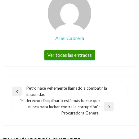
Ariel Cabrera
Ver todas las entradas
Navegación
Petro hace vehemente llamado a combatir la
Entrada
impunidad
de
anterior
“El derecho disciplinario está más fuerte que
entradas
nunca para luchar contra la corrupción”:
Entrada
Procuradora General
siguiente
NACIONAL
Con una invitación a comprar colombiano,
seinaugura Expoartesanías 2016