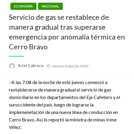
ECONOMÍA
NACIONAL
Servicio de gas se restablece de
manera gradual tras superarse
emergencia por anomalía térmica en
Cerro Bravo
Publicado
Ariel Cabrera
viernes mayo 26, 2023
el
–A las 7:08 de la noche de este jueves comenzó a
restablecerse de manera gradual el servicio de gas
domiciliario en los departamentos del Eje Cafetero y el
suroccidente del país, luego de lograrse la
implemenetación de una nueva línea de conducción en
Cerro Bravo. Así lo reportó la ministra de minas Irene
Vélez: