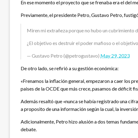
En ese momento el proyecto que se frenaba era el del m
Previamente, el presidente Petro, Gustavo Petro, fusti
Miren mi extrañeza porque no hubo un cubrimiento de
¿El objetivo es destruir el poder mafioso o el objetiv
— Gustavo Petro (@petrogustavo)
May 29, 2023
De otro lado, se refirió a su gestión económica:
«Frenamos la inflación general, empezaron a caer los pre
paises de la OCDE que más crece, pasamos de déficit fis
Además resaltó que «nunca se había registrado una cifra d
a proposito de una información según la cual, la inversi
Adicionalmente, Petro hizo alusión a dos temas fundament
debate.