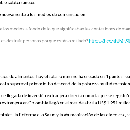
etro subterraneo».
gó nuevamente a los medios de comunicación:
 los medios a fondo de lo que significaban las confesiones de ma
o es destruir personas porque están a mi lado?
https://t.co/uhIMsSj
cios de alimentos, hoy el salario mínimo ha crecido en 4 puntos re
cal a superavit primario, ha descendido la pobreza multidimensiona
e llegada de inversión extranjera directa como la que se registró en
ón extranjera en Colombia llegó en el mes de abril a US$1.951 millo
ales: la Reforma a la Salud y la «humanización de las cárceles», r