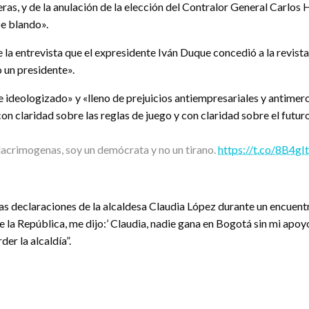
reras, y de la anulación de la elección del Contralor General Carlo
pe blando».
e la entrevista que el expresidente Iván Duque concedió a la revist
 un presidente».
deologizado» y «lleno de prejuicios antiempresariales y antimerc
on claridad sobre las reglas de juego y con claridad sobre el futur
 lacrimogenas, soy un demócrata y no un tirano.
https://t.co/8B4g
idas declaraciones de la alcaldesa Claudia López durante un encuen
e la República, me dijo:’ Claudia, nadie gana en Bogotá sin mi apo
der la alcaldía”.