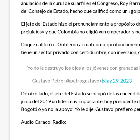
anulación de la curul de su arfil en el Congreso, Roy Bar
del Consejo de Estado, hecho que calificó como un «gol
El jefe del Estado hizo el pronunciamiento a propósito d
prejuicios» y que Colombia no eligió «un emperador, sino
Duque calificó el Gobierno actual como «profundamente i
tiene un sector privado con certidumbre, con inversión, c
Yo no le destruyo los ojos a los jóvenes con granadas
— Gustavo Petro (@petrogustavo)
May 29, 2023
De otro lado, el jefe del Estado se ocupó de las encend
junio del 2019 un líder muy importante, hoy presidente d
Bogotá o yo no la apoyo’. Yo le dije, Gustavo, prefiero per
Audio Caracol Radio: