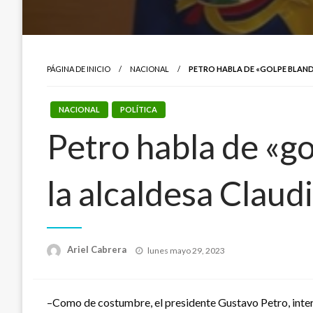
PÁGINA DE INICIO
NACIONAL
PETRO HABLA DE «GOLPE BLAND
NACIONAL
POLÍTICA
Petro habla de «go
la alcaldesa Claud
Publicado
Ariel Cabrera
lunes mayo 29, 2023
el
–Como de costumbre, el presidente Gustavo Petro, interac