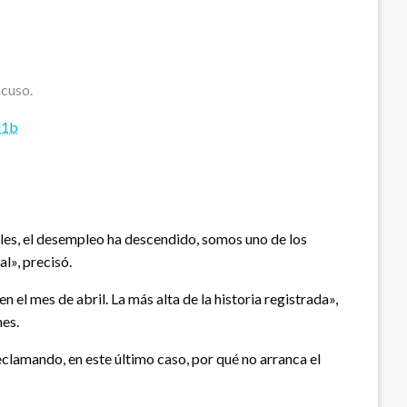
ncuso.
l1b
ales, el desempleo ha descendido, somos uno de los
l», precisó.
 el mes de abril. La más alta de la historia registrada»,
nes.
eclamando, en este último caso, por qué no arranca el