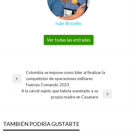
Iván Briceño
Ver todas las entradas
Navegación
Colombia se impone como líder al finalizar la
competición de operaciones militares
de
Entrada
Fuerzas Comando 2023
anterior
entradas
A la cárcel sujeto que habría asesinado a su
Entrada
propia madre en Casanare
siguiente
TAMBIÉN PODRÍA GUSTARTE