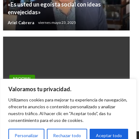
«Es usted un egoísta social con ideas
envejecidas»
Ariel Cabrera
viernes mayo 23, 2025
NACIONAL
Expresidente de la C. Constitucional asegura
Valoramos tu privacidad.
que decreto de aumento salarial es ilegal
Utilizamos cookies para mejorar tu experiencia de navegación,
Andres Felipe Gama
ofrecerte anuncios o contenido personalizado y analizar
domingo enero 3, 2016
nuestro tráfico. Al hacer clic en "Aceptar todo", das tu
consentimiento para el uso de cookies.
Personalizar
Rechazar todo
Aceptar todo