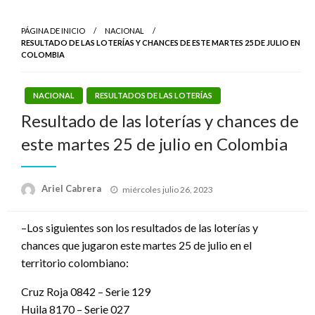
PÁGINA DE INICIO
NACIONAL
RESULTADO DE LAS LOTERÍAS Y CHANCES DE ESTE MARTES 25 DE JULIO EN
COLOMBIA
NACIONAL
RESULTADOS DE LAS LOTERÍAS
Resultado de las loterías y chances de
este martes 25 de julio en Colombia
Publicado
Ariel Cabrera
miércoles julio 26, 2023
el
–Los siguientes son los resultados de las loterías y
chances que jugaron este martes 25 de julio en el
territorio colombiano:
Cruz Roja 0842 – Serie 129
Huila 8170 – Serie 027