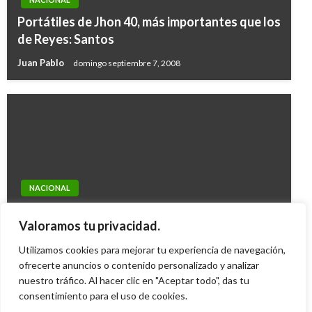
Portátiles de Jhon 40, más importantes que los
de Reyes: Santos
Juan Pablo
domingo septiembre 7, 2008
ANTIOQUIA
NACIONAL
Autoridades aseguran que explosión de
Para pedir recursos para gratuidad educativa,
petardo en Medellín no tendría relación con
Valoramos tu privacidad.
Fecode se moviliza mañana
las Farc
Utilizamos cookies para mejorar tu experiencia de navegación,
Geovany Quintero Gómez
miércoles febrero 15, 2012
ofrecerte anuncios o contenido personalizado y analizar
Andres Felipe Gama
sábado julio 25, 2015
nuestro tráfico. Al hacer clic en "Aceptar todo", das tu
consentimiento para el uso de cookies.