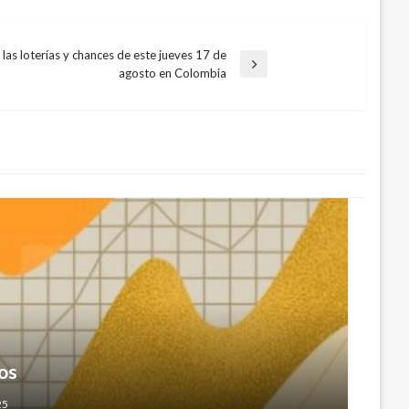
las loterías y chances de este jueves 17 de
agosto en Colombia
e de la ANI Luis Fernando Andrade por
os
t; lo reemplaza Dimitri Zaninovich
25