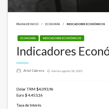
PÁGINA DE INICIO
ECONOMÍA
INDICADORES ECONÓMICOS
ECONOMÍA
INDICADORES ECONÓMICOS
Indicadores Econ
Publicado
Ariel Cabrera
viernes agosto 18, 2023
el
Dólar TRM $4.093,96
Euro $ 4.453,16
Tasa de Interés