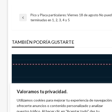
Pico y Placa particulares: Viernes 18 de agosto No puede
Navegación
Entrada
terminadas en 1, 2, 3, 4 y 5
anterior
de
TAMBIÉN PODRÍA GUSTARTE
entradas
Valoramos tu privacidad.
ECONOMÍA
ECONOMÍA
Comienza a operar en Colombia la Misió
Utilizamos cookies para mejorar tu experiencia de navegación
Indicadores Económicos
ofrecerte anuncios o contenido personalizado y analizar
Capitales
Ariel Cabrera
jueves julio 16, 2026
nuestro tráfico. Al hacer clic en "Aceptar todo", das tu