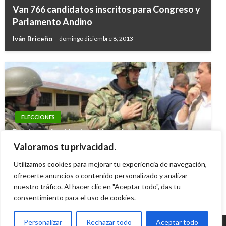
Van 766 candidatos inscritos para Congreso y
Parlamento Andino
Iván Briceño
domingo diciembre 8, 2013
ELECCIONES
Registrador Nacional lanzó programa para
ofrecer mayores garantías electorales a
Valoramos tu privacidad.
municipios apartados
Utilizamos cookies para mejorar tu experiencia de navegación,
Iván Briceño
ofrecerte anuncios o contenido personalizado y analizar
miércoles septiembre 20, 2023
nuestro tráfico. Al hacer clic en "Aceptar todo", das tu
consentimiento para el uso de cookies.
Personalizar
Rechazar todo
Aceptar todo