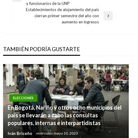
de
y funcionarios de la UNP
anterior
entradas
Establecimientos de alojamiento del país
cierran primer semestre del año con
Entrada
aumento en ingresos
siguiente
TAMBIÉN PODRÍA GUSTARTE
ELECCIONES
En Bogotá, Nariño y otros ocho municipios del
país se llevarán a cabo las consultas
populares, internas e interpartidistas
Iván Briceño
miércoles mayo 10, 2023