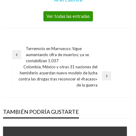
Ver todas las entradas
Navegación
Terremoto en Marruecos: Sigue
aumentando cifra de muertos; ya se
de
Entrada
contabilizan 1.037
anterior
entradas
Colombia, México y otras 31 naciones del
hemisferio acuerdan nuevo modelo de lucha
Entrada
contra las drogas tras reconocer el «fracaso»
siguiente
de la guerra
TAMBIÉN PODRÍA GUSTARTE