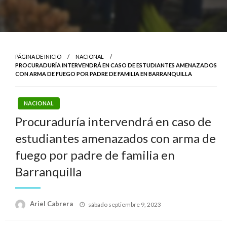
PÁGINA DE INICIO
NACIONAL
PROCURADURÍA INTERVENDRÁ EN CASO DE ESTUDIANTES AMENAZADOS
CON ARMA DE FUEGO POR PADRE DE FAMILIA EN BARRANQUILLA
NACIONAL
Procuraduría intervendrá en caso de
estudiantes amenazados con arma de
fuego por padre de familia en
Barranquilla
Publicado
Ariel Cabrera
sábado septiembre 9, 2023
el