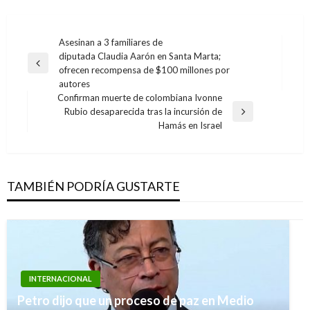
Navegación
Asesinan a 3 familiares de
diputada Claudia Aarón en Santa Marta;
de
Entrada
ofrecen recompensa de $100 millones por
entradas
anterior
autores
Confirman muerte de colombiana Ivonne
Rubio desaparecida tras la incursión de
Entrada
Hamás en Israel
siguiente
TAMBIÉN PODRÍA GUSTARTE
INTERNACIONAL
Petro dijo que un proceso de paz en Medio