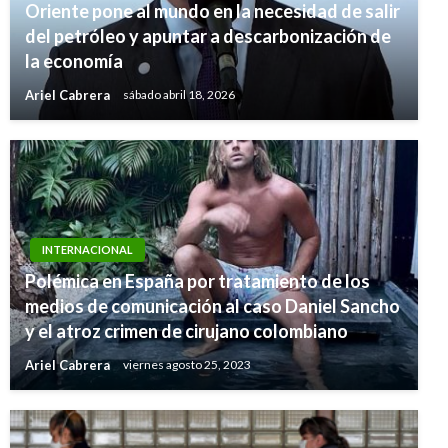
Oriente pone al mundo en la necesidad de salir
del petróleo y apuntar a descarbonización de
la economía
Ariel Cabrera
sábado abril 18, 2026
INTERNACIONAL
Polémica en España por tratamiento de los
medios de comunicación al caso Daniel Sancho
y el atroz crimen de cirujano colombiano
Ariel Cabrera
viernes agosto 25, 2023