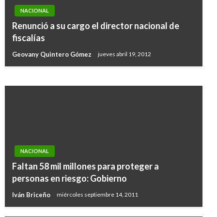
NACIONAL
ECONOMÍA
Renunció a su cargo el director nacional de
Herbalife acepta pagar US$200 millones de
fiscalías
indemnización a consumidores y distribuidores
Geovany Quintero Gómez
jueves abril 19, 2012
Manuel Reyes Beltran
sábado julio 16, 2016
NACIONAL
Faltan 58 mil millones para proteger a
personas en riesgo: Gobierno
Iván Briceño
miércoles septiembre 14, 2011