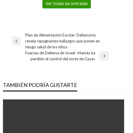
Ver todas las entradas
Navegación
Plan de Alimentación Escolar: Defensoría
revela repugnantes hallazgos que ponen en
de
Entrada
riesgo salud de los niños
anterior
entradas
Fuerzas de Defensa de Israel: «Hamás ha
Entrada
perdido el control del norte de Gaza»
siguiente
TAMBIÉN PODRÍA GUSTARTE