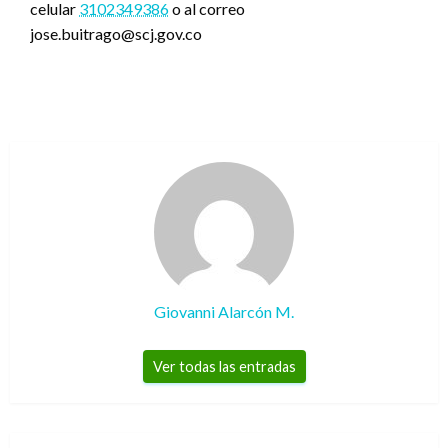
celular
3102349386
o al correo
jose.buitrago@scj.gov.co
Giovanni Alarcón M.
Ver todas las entradas