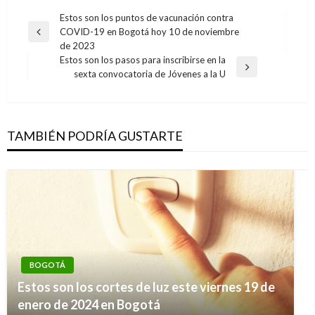
Navegación
Estos son los puntos de vacunación contra
COVID-19 en Bogotá hoy 10 de noviembre
de
Entrada
de 2023
anterior
entradas
Estos son los pasos para inscribirse en la
Entrada
sexta convocatoria de Jóvenes a la U
siguiente
TAMBIÉN PODRÍA GUSTARTE
BOGOTÁ
BOGOTÁ
Estos son los cortes de luz este viernes 19 de
Alcalde Peñalosa tendrá que declarar por
enero de 2024 en Bogotá