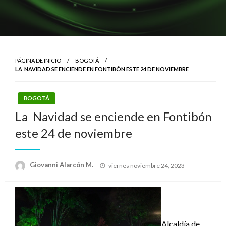
PÁGINA DE INICIO
BOGOTÁ
LA NAVIDAD SE ENCIENDE EN FONTIBÓN ESTE 24 DE NOVIEMBRE
BOGOTÁ
La Navidad se enciende en Fontibón
este 24 de noviembre
Publicado
Giovanni Alarcón M.
viernes noviembre 24, 2023
el
Alcaldía de