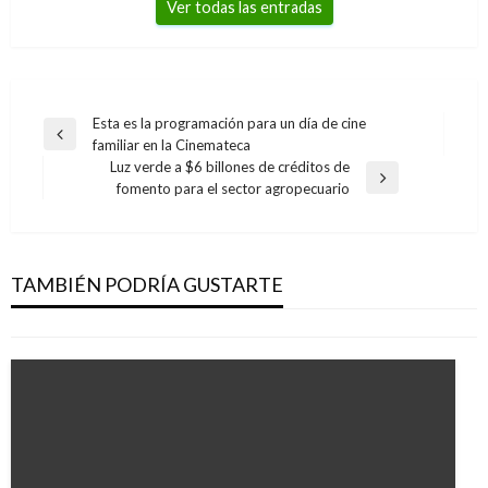
Ver todas las entradas
Navegación
Esta es la programación para un día de cine
Entrada
familiar en la Cinemateca
de
anterior
Luz verde a $6 billones de créditos de
entradas
Entrada
fomento para el sector agropecuario
siguiente
BOGOTÁ
Accidente en la Autopista Norte dejó un
muerto y tres heridos
TAMBIÉN PODRÍA GUSTARTE
Iván Briceño
miércoles abril 26, 2017