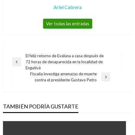
Ariel Cabrera
Ver todas las entradas
Navegación
El feliz retorno de Evaluna a casa después de
72 horas de desaparecida en la localidad de
de
Entrada
Engativá
anterior
entradas
Fiscalía investiga amenazas de muerte
Entrada
contra el presidente Gustavo Petro
siguiente
TAMBIÉN PODRÍA GUSTARTE