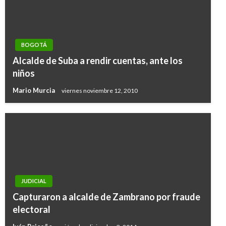
BOGOTÁ
Alcalde de Suba a rendir cuentas, ante los
niños
Mario Murcia
viernes noviembre 12, 2010
JUDICIAL
JUDICIAL
Capturaron a alcalde de Zambrano por fraude
Exfilcal Moreno y abogado Pinilla aceptan
electoral
cargos en Estados Unidos