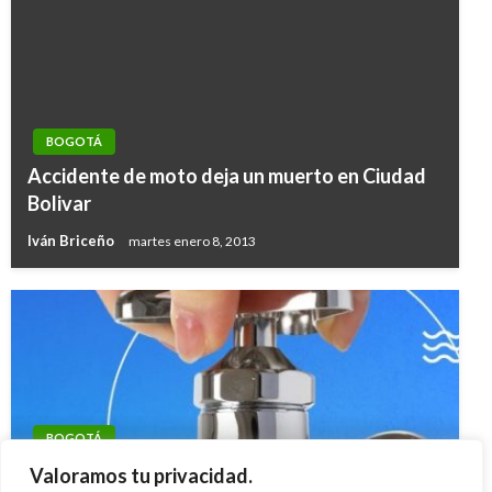
BOGOTÁ
Accidente de moto deja un muerto en Ciudad
Bolivar
Iván Briceño
martes enero 8, 2013
BOGOTÁ
Cortes de agua de este lunes 12 y martes 13
Valoramos tu privacidad.