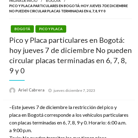
PÁGINA DE INICIO
BOGOTÁ
PICO Y PLACA PARTICULARES EN BOGOTÁ: HOY JUEVES 7 DE DICIEMBRE
NO PUEDEN CIRCULAR PLACAS TERMINADAS EN 6, 7, 8, 9 Y 0
BOGOTÁ
PICO Y PLACA
Pico y Placa particulares en Bogotá:
hoy jueves 7 de diciembre No pueden
circular placas terminadas en 6, 7, 8,
9 y 0
Publicado
Ariel Cabrera
jueves diciembre 7, 2023
el
–Este jueves 7 de diciembre la restricción del pico y
placa en Bogotá corresponde a los vehículos particulares
con placas terminadas en 6, 7, 8, 9 y 0. Horario: 6:00 a.m.
a 9:00 p.m.
Taxis: No pueden transitar los que tienen placa