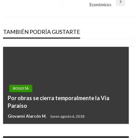
entradas
Entrada
Económicos
siguiente
TAMBIÉN PODRÍA GUSTARTE
BOGOTÁ
BOGOTÁ
Por obras se cierra temporalmente la Vía
“No se puede improvisar con la movilidad de
Paraíso
los bogotanos” Humberto Amín
Giovanni Alarcón M.
lunes agosto 6, 2018
Manuel Reyes Beltran
miércoles enero 29, 2020